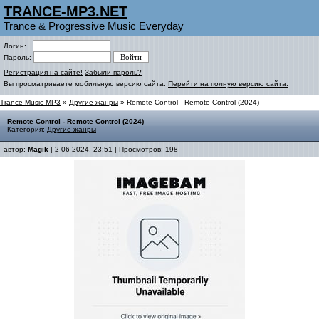
TRANCE-MP3.NET
Trance & Progressive Music Everyday
Логин:
Пароль:
Регистрация на сайте!
Забыли пароль?
Вы просматриваете мобильную версию сайта.
Перейти на полную версию сайта.
Trance Music MP3
»
Другие жанры
» Remote Control - Remote Control (2024)
Remote Control - Remote Control (2024)
Категория:
Другие жанры
автор:
Magik
| 2-06-2024, 23:51 | Просмотров: 198