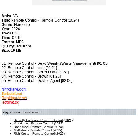
Artist
: VA
Title
: Remote Control - Remote Control (2024)
Genre
: Hardcore
Year
: 2024
Tracks
: 5
Time
: 07:49
Format
: MP3
Quality
: 320 Kbps
Size
: 19 MB
01. Remote Control - Dead Weight (Waste Management) [01:05]
02. Remote Control - Intro [01:21]
03. Remote Control - Better Days [01:57]
04. Remote Control - Drown [01:26]
05. Remote Control - Double Agent [02:00]
Nitroflare.com
Turbobit.net
Rapidgator.net
Hotlink.cc
Другие новости по теме:
Secretly Famous - Remote Control (2025)
Vakabular - Remote Control (2024)
Bondarev - Remote Control (2024)
MaKabre - Remote Control (2025)
Rich Coote - Remote Control (2025)