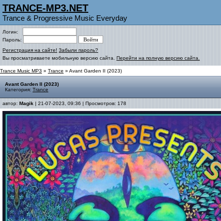
TRANCE-MP3.NET
Trance & Progressive Music Everyday
Логин:
Пароль:
Регистрация на сайте!
Забыли пароль?
Вы просматриваете мобильную версию сайта.
Перейти на полную версию сайта.
Trance Music MP3
»
Trance
» Avant Garden II (2023)
Avant Garden II (2023)
Категория:
Trance
автор:
Magik
| 21-07-2023, 09:36 | Просмотров: 178