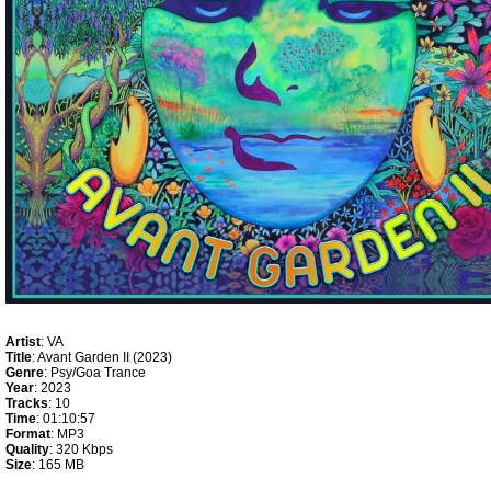
Artist
: VA
Title
: Avant Garden II (2023)
Genre
: Psy/Goa Trance
Year
: 2023
Tracks
: 10
Time
: 01:10:57
Format
: MP3
Quality
: 320 Kbps
Size
: 165 MB