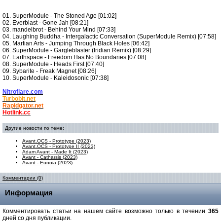
01. SuperModule - The Stoned Age [01:02]
02. Everblast - Gone Jah [08:21]
03. mandelbrot - Behind Your Mind [07:33]
04. Laughing Buddha - Intergalactic Conversation (SuperModule Remix) [07:58]
05. Martian Arts - Jumping Through Black Holes [06:42]
06. SuperModule - Gargleblaster (Iridian Remix) [08:29]
07. Earthspace - Freedom Has No Boundaries [07:08]
08. SuperModule - Heads First [07:40]
09. Sybarite - Freak Magnet [08:26]
10. SuperModule - Kaleidosonic [07:38]
Nitroflare.com
Turbobit.net
Rapidgator.net
Hotlink.cc
Другие новости по теме:
Avant.OCS - Prototype (2023)
Avant.OCS - Prototype II (2023)
Adam Avant - Made It (2023)
Avant - Catharsis (2023)
Avant - Eunoia (2023)
Комментарии (0)
Информация
Комментировать статьи на нашем сайте возможно только в течении
365
дней со дня публикации.