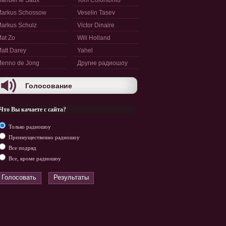
anuel le Saux
Tom Colontonio
arkus Schossow
Veselin Tasev
arkus Schulz
Victor Dinaire
at Zo
Will Holland
att Darey
Yahel
enno de Jong
Другие радиошоу
Голосование
Что Вы качаете с сайта?
Только радиошоу
Преимущественно радиошоу
Все подряд
Все, кроме радиошоу
Голосовать
Результаты