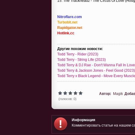
15. The Trackheadz - The Circus Of Love (Hod
Nitroflare.com
Turbobit.net
Rapidgator.net
Hotlink.cc
Другие похожие новости:
Todd Terry - Rider (2023)
Todd Terry - String Life (2023)
Todd Terry & DJ Rae - Don't Wanna Fall In Love
Todd Terry & Jackson Jones - Feel Good (2023)
Todd Terry x Black Legend - Move Every Muscl
Автор:
Magik
Доба
(голосов: 0)
Информация
Комментировать статьи на нашем са