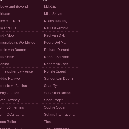
M
M-Z
bove and Beyond
M.I.K.E.
irbase
Mike Shiver
lex M.O.R.P.H.
Niklas Harding
ly and Fila
Paul Oakenfold
ndy Moor
Paul van Dyk
njunabeats Worldwide
Pedro Del Mar
rmin van Buuren
Richard Durand
urosonic
Robbie Schwan
obina
Robert Nickson
hristopher Lawrence
Ronski Speed
ddie Halliwell
Sander van Doorn
rnesto vs Bastian
Sean Tyas
erry Corsten
Sebastian Brandt
reg Downey
Shah Roger
ohn 00 Fleming
Sophie Sugar
ohn OCallaghan
Solaris International
eon Bolier
Tiesto