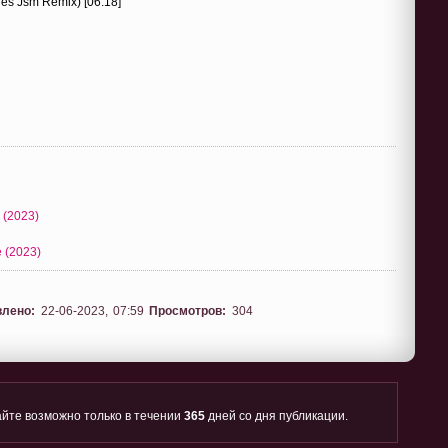
ges Jsm Remix) [06:18]
 (2023)
e (2023)
влено:
22-06-2023, 07:59
Просмотров:
304
йте возможно только в течении
365
дней со дня публикации.