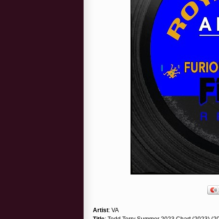
Artist
: VA
Title
: Todd Terry Summer 2023 Chart (2023) (2