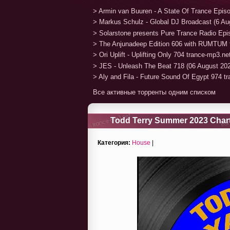
> Armin van Buuren - A State Of Trance Epis
> Markus Schulz - Global DJ Broadcast (6 Au
> Solarstone presents Pure Trance Radio Ep
> The Anjunadeep Edition 606 with RUMTUM 
> Ori Uplift - Uplifting Only 704 trance-mp3.n
> JES - Unleash The Beat 718 (06 August 20
> Aly and Fila - Future Sound Of Egypt 974 
Все активные торренты одним списком
Todd Terry Summer 2023 Chart 
Категория:
House
|