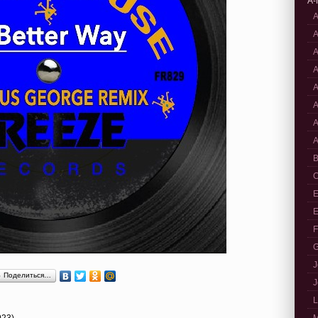
A-
A
A
A
A
A
A
A
A
B
C
E
E
F
G
J
Поделиться…
J
L
023)