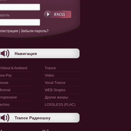
ароль
егистрация
|
Забыли пароль?
Навигация
hillout & Ambient
Trance
oa-Psy
Video
House
Vocal Trance
inimal
WEB Singles
rogressive
Другие жанры
echno
LOSSLESS (FLAC)
Trance Радиошоу