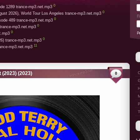
0
ode 1289 trance-mp3.net.mp3
0
gust 2026), World Tour Los Angeles trance-mp3.net.mp3
П
0
isode 489 trance-mp3.net.mp3
0
trance-mp3.net.mp3
0
Р
et.mp3
0
26) trance-mp3.net.mp3
11
trance-mp3.net.mp3
(2023) (2023)
C
0
G
M
P
T