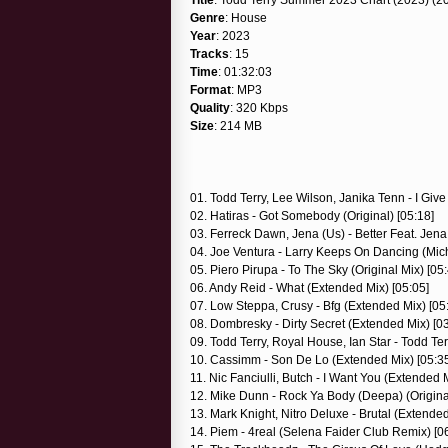
Genre
: House
Year
: 2023
Tracks
: 15
Time
: 01:32:03
Format
: MP3
Quality
: 320 Kbps
Size
: 214 MB
01. Todd Terry, Lee Wilson, Janika Tenn - I Giv
02. Hatiras - Got Somebody (Original) [05:18]
03. Ferreck Dawn, Jena (Us) - Better Feat. Jena
04. Joe Ventura - Larry Keeps On Dancing (Mic
05. Piero Pirupa - To The Sky (Original Mix) [05
06. Andy Reid - What (Extended Mix) [05:05]
07. Low Steppa, Crusy - Bfg (Extended Mix) [05
08. Dombresky - Dirty Secret (Extended Mix) [0
09. Todd Terry, Royal House, Ian Star - Todd T
10. Cassimm - Son De Lo (Extended Mix) [05:3
11. Nic Fanciulli, Butch - I Want You (Extended 
12. Mike Dunn - Rock Ya Body (Deepa) (Original
13. Mark Knight, Nitro Deluxe - Brutal (Extended
14. Piem - 4real (Selena Faider Club Remix) [0