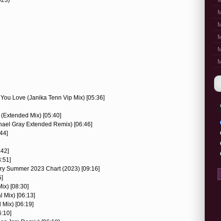
M
M
M
M
M
M
e You Love (Janika Tenn Vip Mix) [05:36]
 (Extended Mix) [05:40]
hael Gray Extended Remix) [06:46]
:44]
:42]
3:51]
erry Summer 2023 Chart (2023) [09:16]
5]
Mix) [08:30]
 Mix) [06:13]
 Mix) [06:19]
6:10]