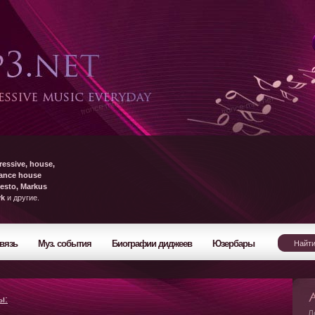
ressive, house,
rance house
esto, Markus
yk
и другие.
вязь
Муз. события
Биографии диджеев
Юзербары
ы:
Л