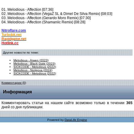
01. Melodious - Affection [07:36]
02. Melodious - Affection (VegaZ SL & Dimel De Silva Remix) [08:03]
03. Melodious - Affection (Gerardo Moro Remix) [07:30]
04. Melodious - Affection (Shamaniic Remix) [08:28]
Nitroflare.com
Turbobit.net
Rapidgator.net
Hotlink.cc
Другие новости по теме:
Melodious - Arwen (2023)
Melodious - Black Gate (2023)
SICKCODE - Melodious (2022)
Melodious - Norigova (2024)
SICKCODE - Melodious (2022)
Комментарии (0)
Информация
Комментировать статьи на нашем сайте возможно только в течении
365
дней со дня публикации.
Powered by
DataLife Engine