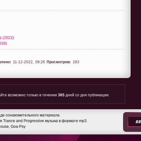
z (2022)
026)
влено:
11-12-2022, 09:26
Просмотров:
283
йте возможно только в течении
365
дней со дня публикации.
де ознакомительного материала.
 Trance and Progressive музыка в формате mp3.
 House, Goa-Psy