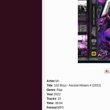
Artist
:VA
Title
: 102 Boyz - Asozial Allstars 4 (2022)
Genre
: Rap
Year
:2022
Tracks
: 15
Time
: 39:04
Format
:MP3