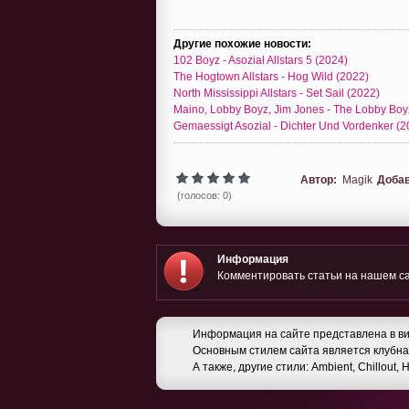
Другие похожие новости:
102 Boyz - Asozial Allstars 5 (2024)
The Hogtown Allstars - Hog Wild (2022)
North Mississippi Allstars - Set Sail (2022)
Maino, Lobby Boyz, Jim Jones - The Lobby Boy
Gemaessigt Asozial - Dichter Und Vordenker (2
Автор:
Magik
Доба
(голосов: 0)
Информация
Комментировать статьи на нашем са
Информация на сайте представлена в ви
Основным стилем сайта является клубная
А также, другие стили: Ambient, Chillout,