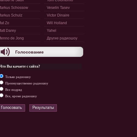
anuel le Saux
Tom Colontonio
arkus Schossow
Veselin Tasev
arkus Schulz
Victor Dinaire
at Zo
Will Holland
att Darey
Yahel
enno de Jong
Другие радиошоу
Голосование
Что Вы качаете с сайта?
Только радиошоу
Преимущественно радиошоу
Все подряд
Все, кроме радиошоу
Голосовать
Результаты