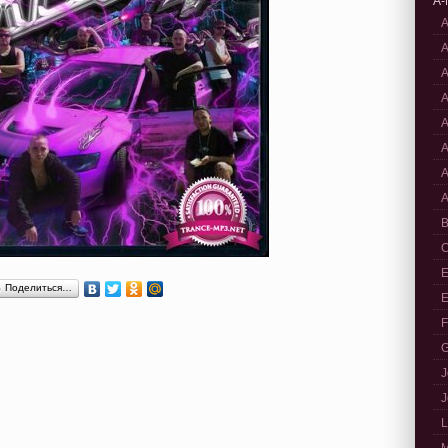
A-
A
A
A
A
A
A
A
A
B
C
E
Поделиться…
E
F
G
J
J
L