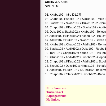
Quality
:320 Kbps
Size
: 90 MB
01. KKuba102 - Intro [01:17]
02. Chapo102 x Addikt102 x Stacks102 - Mein F
03. Stacks102 x Skoob102 x Duke102 - 2 Promil
04. Chapo102 x KKuba102 x Stacks102 x Addikt1
05. Duke102 x Stacks102 x KKuba102 - Toilette
06. Addikt102 x Stacks102 x Skoob102 - Baucht
07. Addikt102 x Duke102 x Skoob102 - Ficken 
08. KKuba102 x Chapo102 x Addikt102 - Renne
09. Stacks102 x Addikt102 x Duke102 - Robby 
10. Toni102 x Chapo102 x KKuba102 - Hau ihn
11. KKuba102 x Addikt102 x Skoob102 - Gopnik
12. Chapo102 x KKuba102 x Addikt102 x Skoob1
13. Skoob102 x Duke102 x KKuba102 - Schlafen
14. Addikt102 x Duke102 x KKuba102 - Ballerm
15. Chapo102 x Stacks102 x Skoob102 - Karte 
Nitroflare.com
Turbobit.net
Rapidgator.net
Hotlink.cc