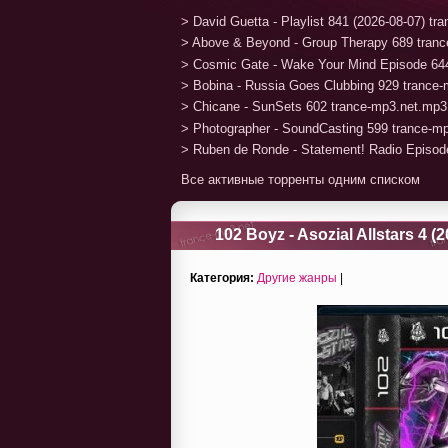
> David Guetta - Playlist 841 (2026-08-07) t
> Above & Beyond - Group Therapy 689 tran
> Cosmic Gate - Wake Your Mind Episode 64
> Bobina - Russia Goes Clubbing 929 trance
> Chicane - SunSets 602 trance-mp3.net.mp3
> Photographer - SoundCasting 599 trance-m
> Ruben de Ronde - Statement! Radio Episod
Все активные торренты одним списком
102 Boyz - Asozial Allstars 4 (2
Категория:
Другие жанры
|