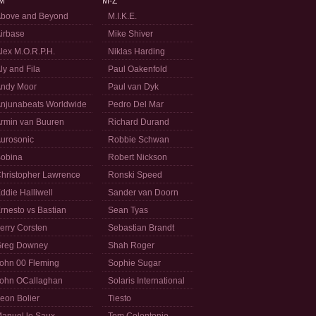
M
M-Z
bove and Beyond
M.I.K.E.
irbase
Mike Shiver
lex M.O.R.P.H.
Niklas Harding
ly and Fila
Paul Oakenfold
ndy Moor
Paul van Dyk
njunabeats Worldwide
Pedro Del Mar
rmin van Buuren
Richard Durand
urosonic
Robbie Schwan
obina
Robert Nickson
hristopher Lawrence
Ronski Speed
ddie Halliwell
Sander van Doorn
rnesto vs Bastian
Sean Tyas
erry Corsten
Sebastian Brandt
reg Downey
Shah Roger
ohn 00 Fleming
Sophie Sugar
ohn OCallaghan
Solaris International
eon Bolier
Tiesto