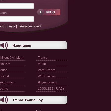
ароль
егистрация
|
Забыли пароль?
Навигация
hillout & Ambient
Trance
oa-Psy
Video
House
Vocal Trance
inimal
WEB Singles
rogressive
Другие жанры
echno
LOSSLESS (FLAC)
Trance Радиошоу