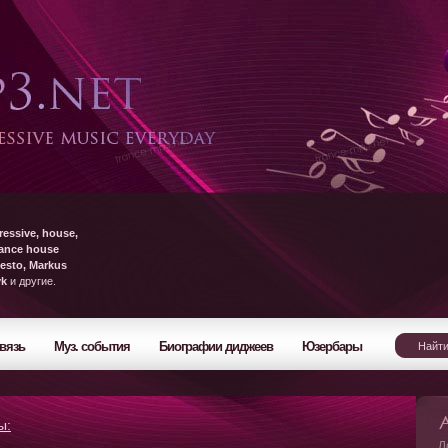
ressive, house,
rance house
esto, Markus
yk
и другие.
вязь
Муз. события
Биографии диджеев
Юзербары
ы:
Л