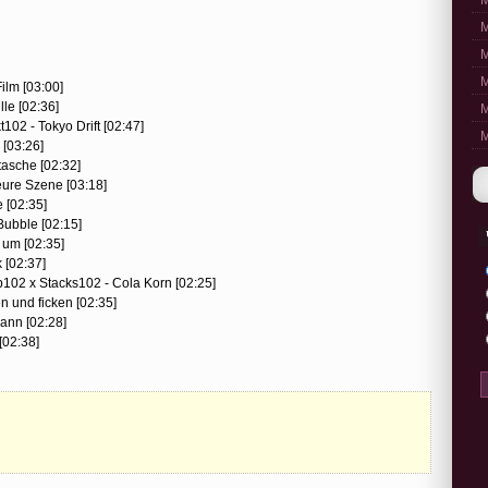
M
M
M
M
ilm [03:00]
le [02:36]
M
02 - Tokyo Drift [02:47]
M
 [03:26]
asche [02:32]
eure Szene [03:18]
 [02:35]
Bubble [02:15]
 um [02:35]
 [02:37]
02 x Stacks102 - Cola Korn [02:25]
 und ficken [02:35]
ann [02:28]
[02:38]