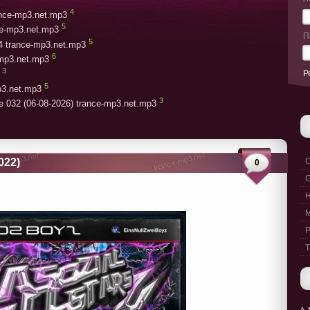
4
rance-mp3.net.mp3
5
ce-mp3.net.mp3
П
5
4 trance-mp3.net.mp3
6
-mp3.net.mp3
3
Р
5
p3.net.mp3
3
e 032 (06-08-2026) trance-mp3.net.mp3
022)
C
0
G
M
P
T