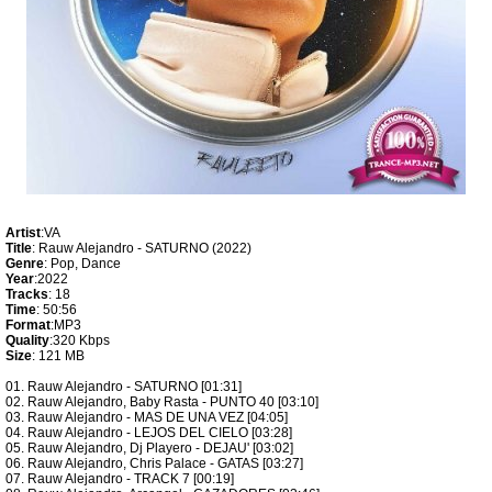
Artist
:VA
Title
: Rauw Alejandro - SATURNO (2022)
Genre
: Pop, Dance
Year
:2022
Tracks
: 18
Time
: 50:56
Format
:MP3
Quality
:320 Kbps
Size
: 121 MB
01. Rauw Alejandro - SATURNO [01:31]
02. Rauw Alejandro, Baby Rasta - PUNTO 40 [03:10]
03. Rauw Alejandro - MAS DE UNA VEZ [04:05]
04. Rauw Alejandro - LEJOS DEL CIELO [03:28]
05. Rauw Alejandro, Dj Playero - DEJAU' [03:02]
06. Rauw Alejandro, Chris Palace - GATAS [03:27]
07. Rauw Alejandro - TRACK 7 [00:19]