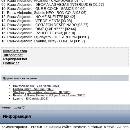
08. Rauw Alejandro, Arcangel - CAZADORES [03:46]
09. Rauw Alejandro - DECA' A LAS VEGAS (INTERLUDE) [01:27]
10. Rauw Alejandro - QUE RICO CH--GAMOS [04:06]
11. Rauw Alejandro, Subelo NEO - RON COLA [03:06]
12. Rauw Alejandro - NO ME SUELTES [02:42]
13. Rauw Alejandro - VERDE MENTA [03:08]
14. Rauw Alejandro - CORAZON DESPEINADO [03:27]
15. Rauw Alejandro - DIME QUIEN???? [02:44]
16. Rauw Alejandro - RAULEETO (Skit) [01:10]
17. Rauw Alejandro, Dj Playero - DE CAROLINA [03:01]
18. Rauw Alejandro, Lyanno, Brray - LOKERA [03:17]
Nitroflare.com
Turbobit.net
Rapidgator.net
Hotlink.cc
Другие новости по теме:
Rauw Alejandro - Vice Versa (2021)
Cristian Glitch - Saturno (2022)
Shallipopi, Rauw Alejandro - Laho III (2025)
Rvssian & Rauw Alejandro & Ayra Starr - Santa (2024)
Lyanno - El Cambio(2022)
Комментарии (0)
Информация
Комментировать статьи на нашем сайте возможно только в течении
365