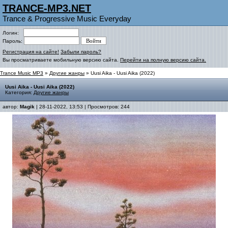
TRANCE-MP3.NET
Trance & Progressive Music Everyday
Логин:
Пароль:
Регистрация на сайте!
Забыли пароль?
Вы просматриваете мобильную версию сайта.
Перейти на полную версию сайта.
Trance Music MP3
»
Другие жанры
» Uusi Aika - Uusi Aika (2022)
Uusi Aika - Uusi Aika (2022)
Категория:
Другие жанры
автор:
Magik
| 28-11-2022, 13:53 | Просмотров: 244