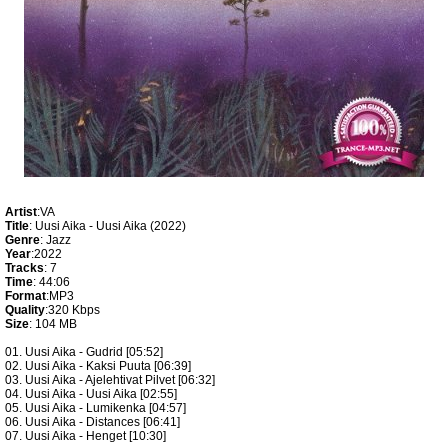
Artist
:VA
Title
: Uusi Aika - Uusi Aika (2022)
Genre
: Jazz
Year
:2022
Tracks
: 7
Time
: 44:06
Format
:MP3
Quality
:320 Kbps
Size
: 104 MB
01. Uusi Aika - Gudrid [05:52]
02. Uusi Aika - Kaksi Puuta [06:39]
03. Uusi Aika - Ajelehtivat Pilvet [06:32]
04. Uusi Aika - Uusi Aika [02:55]
05. Uusi Aika - Lumikenka [04:57]
06. Uusi Aika - Distances [06:41]
07. Uusi Aika - Henget [10:30]