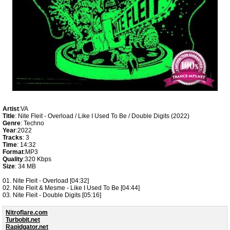
Artist
:VA
Title
: Nite Fleit - Overload / Like I Used To Be / Double Digits (2022)
Genre
: Techno
Year
:2022
Tracks
: 3
Time
: 14:32
Format
:MP3
Quality
:320 Kbps
Size
: 34 MB
01. Nite Fleit - Overload [04:32]
02. Nite Fleit & Mesme - Like I Used To Be [04:44]
03. Nite Fleit - Double Digits [05:16]
Nitroflare.com
Turbobit.net
Rapidgator.net