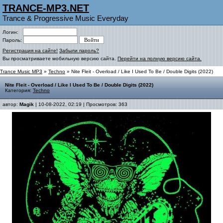
TRANCE-MP3.NET
Trance & Progressive Music Everyday
Логин:
Пароль:
Регистрация на сайте!
Забыли пароль?
Вы просматриваете мобильную версию сайта.
Перейти на полную версию сайта.
Trance Music MP3
»
Techno
» Nite Fleit - Overload / Like I Used To Be / Double Digits (2022)
Nite Fleit - Overload / Like I Used To Be / Double Digits (2022)
Категория:
Techno
автор:
Magik
| 10-08-2022, 02:19 | Просмотров: 363