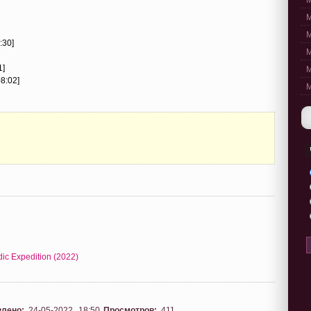
M
M
M
:30]
M
1]
M
08:02]
M
ic Expedition (2022)
влено:
24-05-2022, 18:50
Просмотров:
411