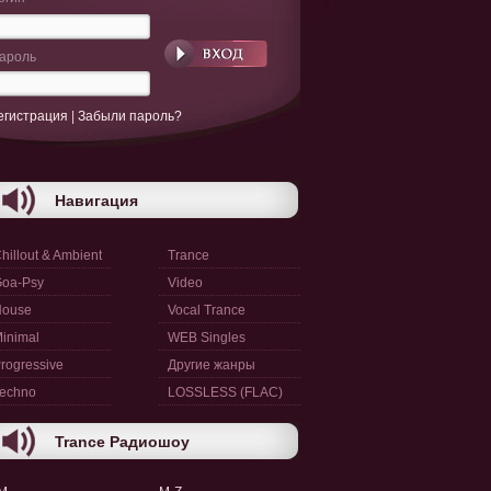
ароль
егистрация
|
Забыли пароль?
Навигация
hillout & Ambient
Trance
oa-Psy
Video
House
Vocal Trance
inimal
WEB Singles
rogressive
Другие жанры
echno
LOSSLESS (FLAC)
Trance Радиошоу