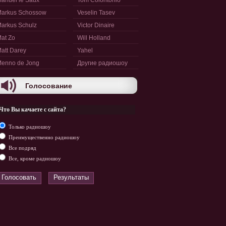
anuel le Saux
Tom Colontonio
arkus Schossow
Veselin Tasev
arkus Schulz
Victor Dinaire
at Zo
Will Holland
att Darey
Yahel
enno de Jong
Другие радиошоу
Голосование
Что Вы качаете с сайта?
Только радиошоу
Преимущественно радиошоу
Все подряд
Все, кроме радиошоу
Голосовать
Результаты