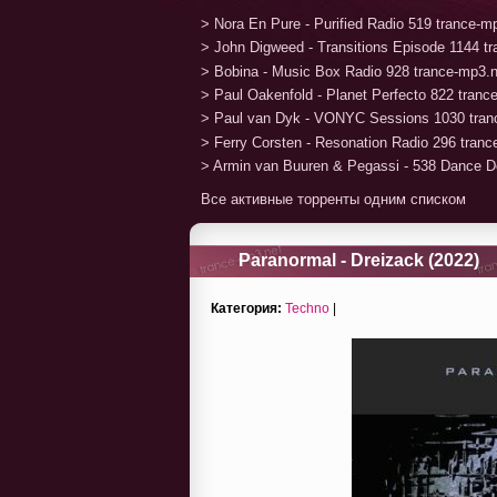
> Nora En Pure - Purified Radio 519 trance-
> John Digweed - Transitions Episode 1144 t
> Bobina - Music Box Radio 928 trance-mp3.
> Paul Oakenfold - Planet Perfecto 822 tran
> Paul van Dyk - VONYC Sessions 1030 tran
> Ferry Corsten - Resonation Radio 296 tran
> Armin van Buuren & Pegassi - 538 Dance D
Все активные торренты одним списком
Paranormal - Dreizack (2022)
Категория:
Techno
|