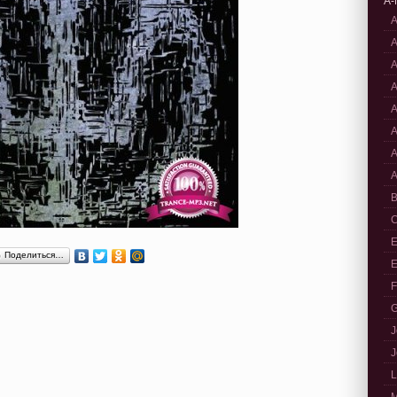
A-
A
A
A
A
A
A
A
A
B
C
E
Поделиться…
E
F
G
J
J
L