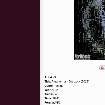
Artist
:VA
Title
: Paranormal - Dreizack (2022)
Genre
: Techno
Year
:2022
Tracks
: 4
Time
: 28:41
Format
:MP3