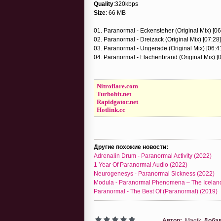
Quality
:320kbps
Size
: 66 MB
01. Paranormal - Eckensteher (Original Mix) [06
02. Paranormal - Dreizack (Original Mix) [07:28]
03. Paranormal - Ungerade (Original Mix) [06:4
04. Paranormal - Flachenbrand (Original Mix) [
Nitroflare.com
Turbobit.net
Rapidgator.net
Hotlink.cc
Другие похожие новости:
Adrenalin Drum - Paranormal Activity (2022)
1 Year Of Paranormal Audio (2022)
Neurogenesys - Paranormal Sickness (2022)
Modula - Paranormal Phenomena – The Iceland
Paranormal - The Best Of (Paranormal) (2019)
Автор:
Magik
Доба