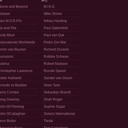
M
M-Z
bove and Beyond
M.I.K.E.
irbase
Mike Shiver
lex M.O.R.P.H.
Niklas Harding
ly and Fila
Paul Oakenfold
ndy Moor
Paul van Dyk
njunabeats Worldwide
Pedro Del Mar
rmin van Buuren
Richard Durand
urosonic
Robbie Schwan
obina
Robert Nickson
hristopher Lawrence
Ronski Speed
ddie Halliwell
Sander van Doorn
rnesto vs Bastian
Sean Tyas
erry Corsten
Sebastian Brandt
reg Downey
Shah Roger
ohn 00 Fleming
Sophie Sugar
ohn OCallaghan
Solaris International
eon Bolier
Tiesto