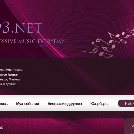
ressive, house,
rance house
esto, Markus
yk
и другие.
вязь
Муз. события
Биографии диджеев
Юзербары
ы:
Л