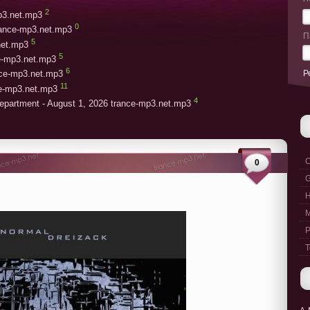
2
mp3.net.mp3
0
rance-mp3.net.mp3
П
5
net.mp3
5
ce-mp3.net.mp3
6
Р
ce-mp3.net.mp3
11
ce-mp3.net.mp3
4
epartment - August 1, 2026 trance-mp3.net.mp3
C
0
G
M
P
T