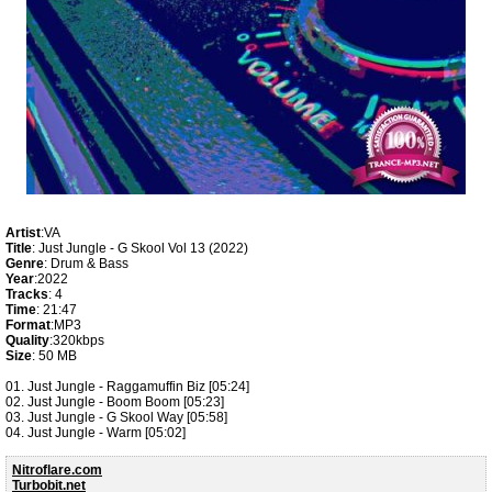
Artist
:VA
Title
: Just Jungle - G Skool Vol 13 (2022)
Genre
: Drum & Bass
Year
:2022
Tracks
: 4
Time
: 21:47
Format
:MP3
Quality
:320kbps
Size
: 50 MB
01. Just Jungle - Raggamuffin Biz [05:24]
02. Just Jungle - Boom Boom [05:23]
03. Just Jungle - G Skool Way [05:58]
04. Just Jungle - Warm [05:02]
Nitroflare.com
Turbobit.net