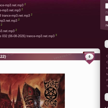
2
rance-mp3.net.mp3
2
ce-mp3.net.mp3
П
2
4 trance-mp3.net.mp3
2
-mp3.net.mp3
2
Р
2
p3.net.mp3
3
e 032 (06-08-2026) trance-mp3.net.mp3
022)
C
0
G
M
P
T