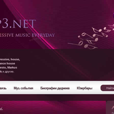
ressive, house,
rance house
esto, Markus
yk
и другие.
вязь
Муз. события
Биографии диджеев
Юзербары
ы:
Л