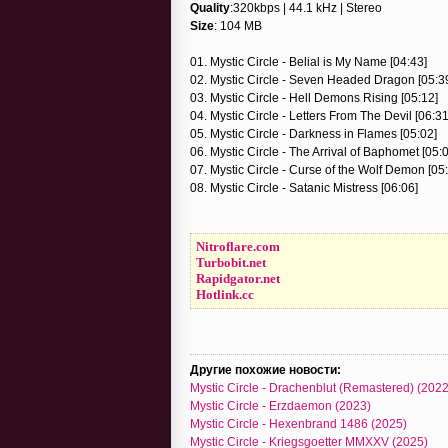
Quality
:320kbps | 44.1 kHz | Stereo
Size
: 104 MB
01. Mystic Circle - Belial is My Name [04:43]
02. Mystic Circle - Seven Headed Dragon [05:3
03. Mystic Circle - Hell Demons Rising [05:12]
04. Mystic Circle - Letters From The Devil [06:31
05. Mystic Circle - Darkness in Flames [05:02]
06. Mystic Circle - The Arrival of Baphomet [05:
07. Mystic Circle - Curse of the Wolf Demon [05
08. Mystic Circle - Satanic Mistress [06:06]
Nitroflare.com
Turbobit.net
Rapidgator.net
Hotlink.cc
Другие похожие новости:
Mystic Circle - Drachenblut (Remastered) (2022
Mystic Circle - Erzdaemon (2023)
Mystic Circle - Hexenbrand 1486 (2025)
Mystic Circle - Kriegsgoetter MMXXV (2025)