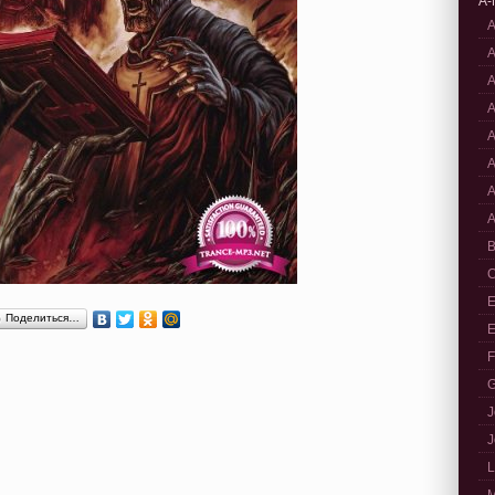
A-
A
A
A
A
A
A
A
A
B
C
E
Поделиться…
E
F
G
J
J
L