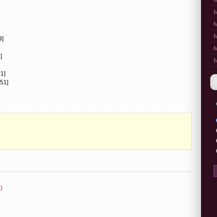
M
M
M
M
9]
M
]
M
01]
:51]
)