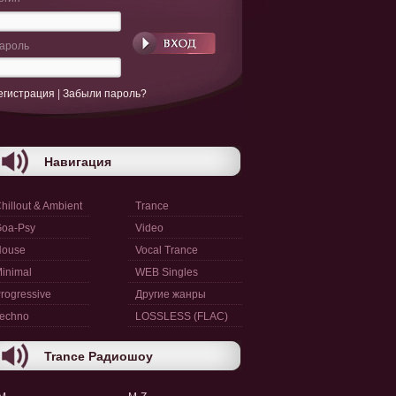
ароль
егистрация
|
Забыли пароль?
Навигация
hillout & Ambient
Trance
oa-Psy
Video
House
Vocal Trance
inimal
WEB Singles
rogressive
Другие жанры
echno
LOSSLESS (FLAC)
Trance Радиошоу