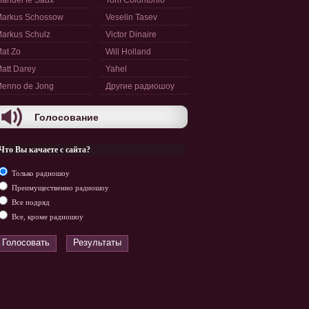
anuel le Saux
Tom Colontonio
arkus Schossow
Veselin Tasev
arkus Schulz
Victor Dinaire
at Zo
Will Holland
att Darey
Yahel
enno de Jong
Другие радиошоу
Голосование
Что Вы качаете с сайта?
Только радиошоу
Преимущественно радиошоу
Все подряд
Все, кроме радиошоу
Голосовать
Результаты