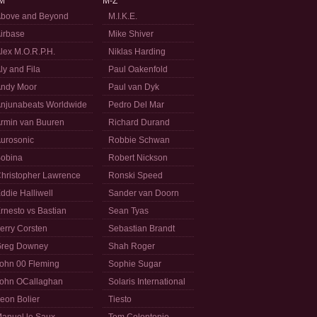
M
M-Z
bove and Beyond
M.I.K.E.
irbase
Mike Shiver
lex M.O.R.P.H.
Niklas Harding
ly and Fila
Paul Oakenfold
ndy Moor
Paul van Dyk
njunabeats Worldwide
Pedro Del Mar
rmin van Buuren
Richard Durand
urosonic
Robbie Schwan
obina
Robert Nickson
hristopher Lawrence
Ronski Speed
ddie Halliwell
Sander van Doorn
rnesto vs Bastian
Sean Tyas
erry Corsten
Sebastian Brandt
reg Downey
Shah Roger
ohn 00 Fleming
Sophie Sugar
ohn OCallaghan
Solaris International
eon Bolier
Tiesto