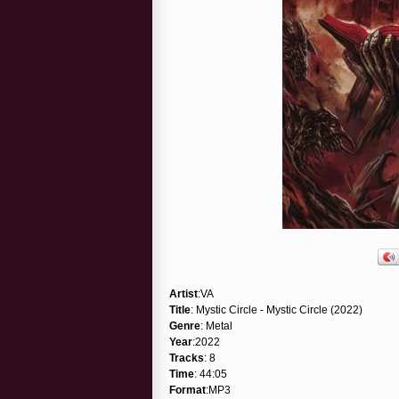
Artist
:VA
Title
: Mystic Circle - Mystic Circle (2022)
Genre
: Metal
Year
:2022
Tracks
: 8
Time
: 44:05
Format
:MP3