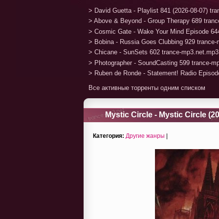
> David Guetta - Playlist 841 (2026-08-07) t
> Above & Beyond - Group Therapy 689 tran
> Cosmic Gate - Wake Your Mind Episode 64
> Bobina - Russia Goes Clubbing 929 trance
> Chicane - SunSets 602 trance-mp3.net.mp3
> Photographer - SoundCasting 599 trance-m
> Ruben de Ronde - Statement! Radio Episod
Все активные торренты одним списком
Mystic Circle - Mystic Circle (2
Категория:
Другие жанры
|