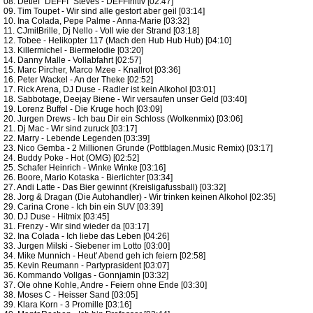
08. Detlef "DEFFI" Steves - DEFFInitiv [02:47]
09. Tim Toupet - Wir sind alle gestort aber geil [03:14]
10. Ina Colada, Pepe Palme - Anna-Marie [03:32]
11. CJmitBrille, Dj Nello - Voll wie der Strand [03:18]
12. Tobee - Helikopter 117 (Mach den Hub Hub Hub) [04:10]
13. Killermichel - Biermelodie [03:20]
14. Danny Malle - Vollabfahrt [02:57]
15. Marc Pircher, Marco Mzee - Knallrot [03:36]
16. Peter Wackel - An der Theke [02:52]
17. Rick Arena, DJ Duse - Radler ist kein Alkohol [03:01]
18. Sabbotage, Deejay Biene - Wir versaufen unser Geld [03:40]
19. Lorenz Buffel - Die Kruge hoch [03:09]
20. Jurgen Drews - Ich bau Dir ein Schloss (Wolkenmix) [03:06]
21. Dj Mac - Wir sind zuruck [03:17]
22. Marry - Lebende Legenden [03:39]
23. Nico Gemba - 2 Millionen Grunde (Pottblagen.Music Remix) [03:17]
24. Buddy Poke - Hot (OMG) [02:52]
25. Schafer Heinrich - Winke Winke [03:16]
26. Boore, Mario Kotaska - Bierlichter [03:34]
27. Andi Latte - Das Bier gewinnt (Kreisligafussball) [03:32]
28. Jorg & Dragan (Die Autohandler) - Wir trinken keinen Alkohol [02:35]
29. Carina Crone - Ich bin ein SUV [03:39]
30. DJ Duse - Hitmix [03:45]
31. Frenzy - Wir sind wieder da [03:17]
32. Ina Colada - Ich liebe das Leben [04:26]
33. Jurgen Milski - Siebener im Lotto [03:00]
34. Mike Munnich - Heut' Abend geh ich feiern [02:58]
35. Kevin Reumann - Partyprasident [03:07]
36. Kommando Vollgas - Gonnjamin [03:32]
37. Ole ohne Kohle, Andre - Feiern ohne Ende [03:30]
38. Moses C - Heisser Sand [03:05]
39. Klara Korn - 3 Promille [03:16]