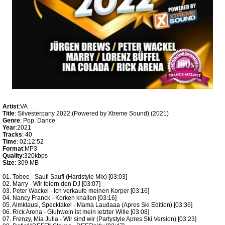
Artist
:VA
Title
: Silvesterparty 2022 (Powered by Xtreme Sound) (2021)
Genre
: Pop, Dance
Year
:2021
Tracks
: 40
Time
: 02:12:52
Format
:MP3
Quality
:320kbps
Size
: 309 MB
01. Tobee - Saufi Saufi (Hardstyle Mix) [03:03]
02. Marry - Wir feiern den DJ [03:07]
03. Peter Wackel - Ich verkaufe meinen Korper [03:16]
04. Nancy Franck - Korken knallen [03:16]
05. Almklausi, Specktakel - Mama Laudaaa (Apres Ski Edition) [03:36]
06. Rick Arena - Gluhwein ist mein letzter Wille [03:08]
07. Frenzy, Mia Julia - Wir sind wir (Partystyle Apres Ski Version) [03:23]