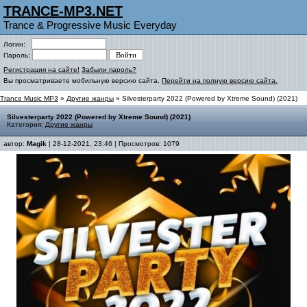
TRANCE-MP3.NET
Trance & Progressive Music Everyday
Логин:
Пароль:
Регистрация на сайте!
Забыли пароль?
Вы просматриваете мобильную версию сайта.
Перейти на полную версию сайта.
Trance Music MP3
»
Другие жанры
» Silvesterparty 2022 (Powered by Xtreme Sound) (2021)
Silvesterparty 2022 (Powered by Xtreme Sound) (2021)
Категория:
Другие жанры
автор:
Magik
| 28-12-2021, 23:46 | Просмотров: 1079