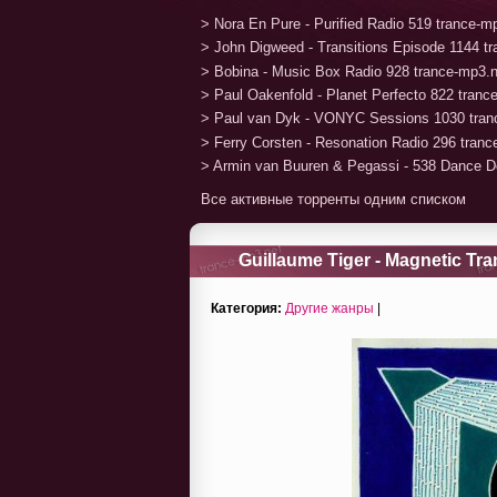
> Nora En Pure - Purified Radio 519 trance-
> John Digweed - Transitions Episode 1144 t
> Bobina - Music Box Radio 928 trance-mp3.
> Paul Oakenfold - Planet Perfecto 822 tran
> Paul van Dyk - VONYC Sessions 1030 tran
> Ferry Corsten - Resonation Radio 296 tran
> Armin van Buuren & Pegassi - 538 Dance D
Все активные торренты одним списком
Guillaume Tiger - Magnetic Tr
Категория:
Другие жанры
|