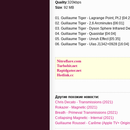
Quality
:320kbps
Size
: 92 MB
01. Guillaume Tiger - Lagrange Point, Pt.2 [04:2
02. Guillaume Tiger - 2,6 Arcminutes [06:01]
03. Guillaume Tiger - Dyson Sphere Infrared De
04. Guillaume Tiger - Quasistar [04:04]
05. Guillaume Tiger - Unruh Effect [05:35]
06. Guillaume Tiger - Ulas J1342+0928 [16:04]
Nitroflare.com
Turbobit.net
Rapidgator.net
Hotlink.cc
Другие похожие новости:
Chris Decato - Transmissions (2021)
Rokazer - Magnetic (2021)
Breath - Primeval Transmissions (2021)
Collapsing Magnetic - Internal (2021)
Guillaume Roussel - Carême (Apple TV+ Original