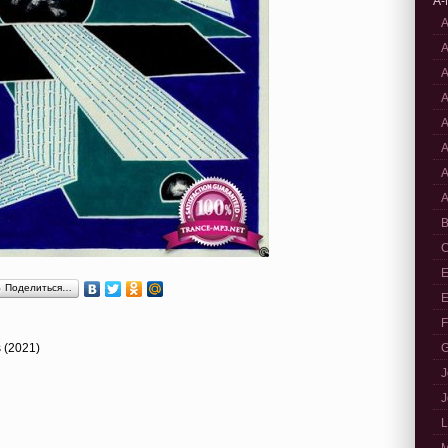
A-
A
A
A
A
A
A
A
A
B
C
E
Поделиться…
E
F
s (2021)
G
J
J
L