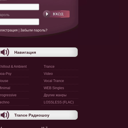
ароль
егистрация
|
Забыли пароль?
Навигация
hillout & Ambient
Trance
oa-Psy
Video
House
Vocal Trance
inimal
WEB Singles
rogressive
Другие жанры
echno
LOSSLESS (FLAC)
Trance Радиошоу