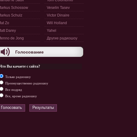
anuel le Saux
Tom Colontonio
arkus Schossow
Veselin Tasev
arkus Schulz
Victor Dinaire
at Zo
Will Holland
att Darey
Yahel
enno de Jong
Другие радиошоу
Голосование
Что Вы качаете с сайта?
Только радиошоу
Преимущественно радиошоу
Все подряд
Все, кроме радиошоу
Голосовать
Результаты