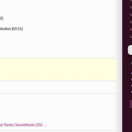
M
M
M
2]
M
tection [03:51]
M
M
 Series Soundtrack) (202 ...