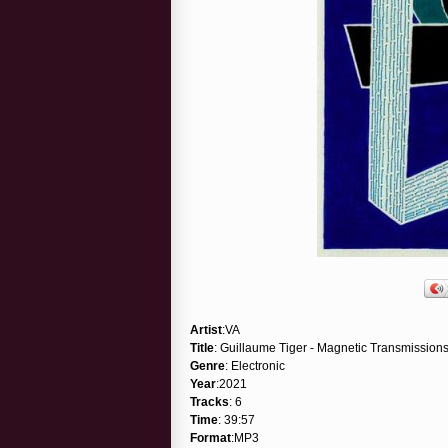
Artist
:VA
Title
: Guillaume Tiger - Magnetic Transmission
Genre
: Electronic
Year
:2021
Tracks
: 6
Time
: 39:57
Format
:MP3