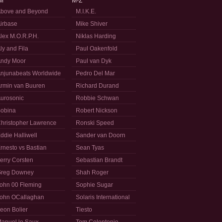
M
M-Z
bove and Beyond
M.I.K.E.
irbase
Mike Shiver
lex M.O.R.P.H.
Niklas Harding
ly and Fila
Paul Oakenfold
ndy Moor
Paul van Dyk
njunabeats Worldwide
Pedro Del Mar
rmin van Buuren
Richard Durand
urosonic
Robbie Schwan
obina
Robert Nickson
hristopher Lawrence
Ronski Speed
ddie Halliwell
Sander van Doorn
rnesto vs Bastian
Sean Tyas
erry Corsten
Sebastian Brandt
reg Downey
Shah Roger
ohn 00 Fleming
Sophie Sugar
ohn OCallaghan
Solaris International
eon Bolier
Tiesto