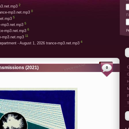
2
mp3.net.mp3
0
rance-mp3.net.mp3
П
5
net.mp3
5
ce-mp3.net.mp3
6
Р
ce-mp3.net.mp3
11
ce-mp3.net.mp3
4
epartment - August 1, 2026 trance-mp3.net.mp3
ansmissions (2021)
C
0
G
M
P
T