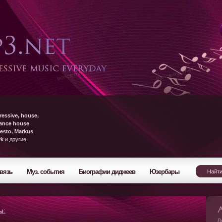
ressive, house,
rance house
esto, Markus
yk
и другие.
вязь
Муз. события
Биографии диджеев
Юзербары
ы:
Л