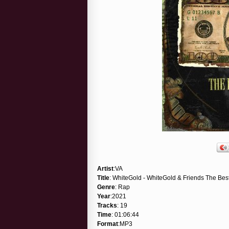
Artist
:VA
Title
: WhiteGold - WhiteGold & Friends The Bes
Genre
: Rap
Year
:2021
Tracks
: 19
Time
: 01:06:44
Format
:MP3