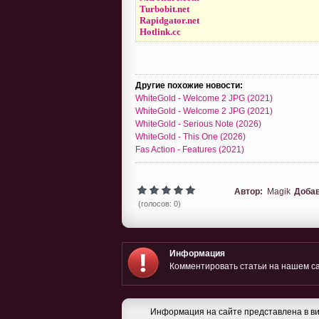
Turbobit.net
Rapidgator.net
Hotlink.cc
Другие похожие новости:
WhiteGold - Welcome 2 JPG (2021)
WhiteGold - Welcome 2 JPG (2021)
WhiteGold - Serious Note (2026)
WhiteGold - This One (2026)
Fas Action - Features (2021)
Автор:
Magik
Доба
(голосов: 0)
Информация
Комментировать статьи на нашем са
Информация на сайте представлена в ви