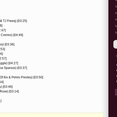
M
M
M
M
& TJ Freeq) [03:25]
8]
M
2:47]
M
 Cremro) [04:49]
ey) [03:36]
:53]
26]
2:57]
ggle) [04:27]
ba Sparxxx) [03:37]
Of 6ix & Pelvis Presley) [03:50]
54]
) [03:46]
 Rose) [03:14]
]