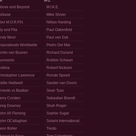
M
M-Z
bove and Beyond
M.I.K.E.
irbase
Mike Shiver
lex M.O.R.P.H.
Niklas Harding
ly and Fila
Paul Oakenfold
ndy Moor
Paul van Dyk
njunabeats Worldwide
Pedro Del Mar
rmin van Buuren
Richard Durand
urosonic
Robbie Schwan
obina
Robert Nickson
hristopher Lawrence
Ronski Speed
ddie Halliwell
Sander van Doorn
rnesto vs Bastian
Sean Tyas
erry Corsten
Sebastian Brandt
reg Downey
Shah Roger
ohn 00 Fleming
Sophie Sugar
ohn OCallaghan
Solaris International
eon Bolier
Tiesto