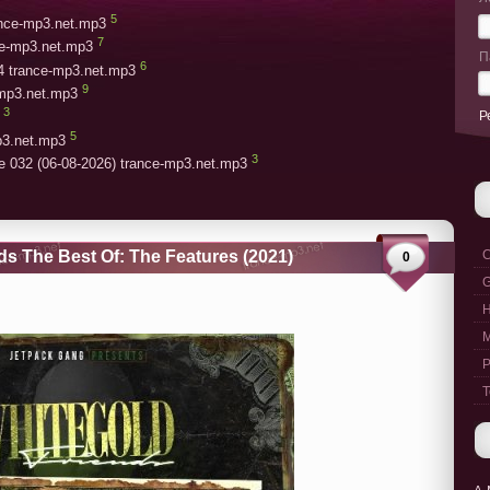
5
rance-mp3.net.mp3
7
ce-mp3.net.mp3
П
6
4 trance-mp3.net.mp3
9
-mp3.net.mp3
3
Р
5
p3.net.mp3
3
e 032 (06-08-2026) trance-mp3.net.mp3
ds The Best Of: The Features (2021)
C
0
G
M
P
T