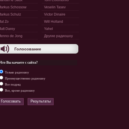
anuel le Saux
Tom Colontonio
arkus Schossow
Veselin Tasev
arkus Schulz
Victor Dinaire
at Zo
Will Holland
att Darey
Yahel
enno de Jong
Другие радиошоу
Голосование
Что Вы качаете с сайта?
Только радиошоу
Преимущественно радиошоу
Все подряд
Все, кроме радиошоу
Голосовать
Результаты