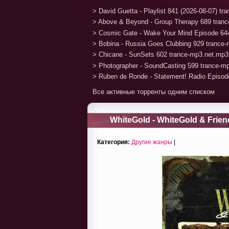
> David Guetta - Playlist 841 (2026-08-07) t
> Above & Beyond - Group Therapy 689 tran
> Cosmic Gate - Wake Your Mind Episode 64
> Bobina - Russia Goes Clubbing 929 trance
> Chicane - SunSets 602 trance-mp3.net.mp3
> Photographer - SoundCasting 599 trance-m
> Ruben de Ronde - Statement! Radio Episod
Все активные торренты одним списком
WhiteGold - WhiteGold & Frien
Категория:
Другие жанры
|