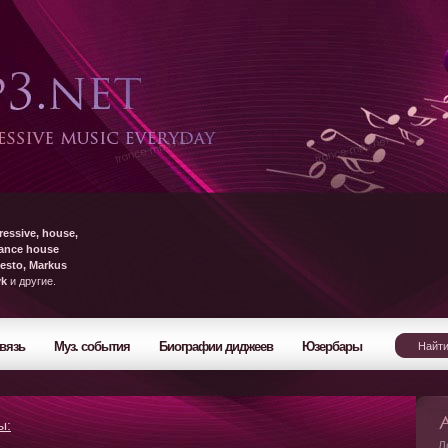
ressive, house,
rance house
esto, Markus
yk
и другие.
вязь
Муз. события
Биографии диджеев
Юзербары
ы:
Л