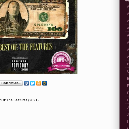
A-
A
A
A
A
A
A
A
A
B
C
E
Поделиться…
E
F
t Of: The Features (2021)
G
J
J
L