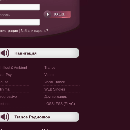
ароль
егистрация
|
Забыли пароль?
Навигация
hillout & Ambient
Trance
oa-Psy
Video
House
Vocal Trance
inimal
WEB Singles
rogressive
Другие жанры
echno
LOSSLESS (FLAC)
Trance Радиошоу