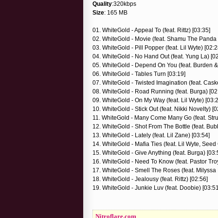
Quality
:320kbps
Size
: 165 MB
01. WhiteGold - Appeal To (feat. Rittz) [03:35]
02. WhiteGold - Movie (feat. Shamu The Panda 
03. WhiteGold - Pill Popper (feat. Lil Wyte) [02:2
04. WhiteGold - No Hand Out (feat. Yung La) [0
05. WhiteGold - Depend On You (feat. Burden &
06. WhiteGold - Tables Turn [03:19]
07. WhiteGold - Twisted Imagination (feat. Cask
08. WhiteGold - Road Running (feat. Burga) [02
09. WhiteGold - On My Way (feat. Lil Wyte) [03:
10. WhiteGold - Stick Out (feat. Nikki Novelty) [0
11. WhiteGold - Many Come Many Go (feat. Stru
12. WhiteGold - Shot From The Bottle (feat. Bub
13. WhiteGold - Lately (feat. Lil Zane) [03:54]
14. WhiteGold - Mafia Ties (feat. Lil Wyte, Seed 
15. WhiteGold - Give Anything (feat. Burga) [03:
16. WhiteGold - Need To Know (feat. Pastor Troy
17. WhiteGold - Smell The Roses (feat. Milyssa
18. WhiteGold - Jealousy (feat. Rittz) [02:56]
19. WhiteGold - Junkie Luv (feat. Doobie) [03:51
Nitroflare.com