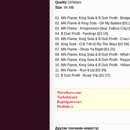
Quality
:320kbps
Size
: 96 MB
01. MN Flame, King Sota & B Duh Profit - Bridge
02. MN Flame & King Sota - On My Babies [03:1
03. MN Flame - Progression (feat. Fatboy City) [
04. B Duh Profit - Feelings [03:19]
05. MN Flame, King Sota & B Duh Profit - Cracc
06. King Sota - O.B.T.W (O By The Way) [02:58]
07. MN Flame - Show Ya Right [03:25]
08. MN Flame, King Sota & B Duh Profit - What 
09. MN Flame, King Sota & B Duh Profit - Repa
10. MN Flame, King Sota & B Duh Profit - Villia
11. MN Flame - Run It Up [03:39]
12. B Duh Profit - Road Trip [02:57]
Nitroflare.com
Turbobit.net
Rapidgator.net
Hotlink.cc
Другие похожие новости: