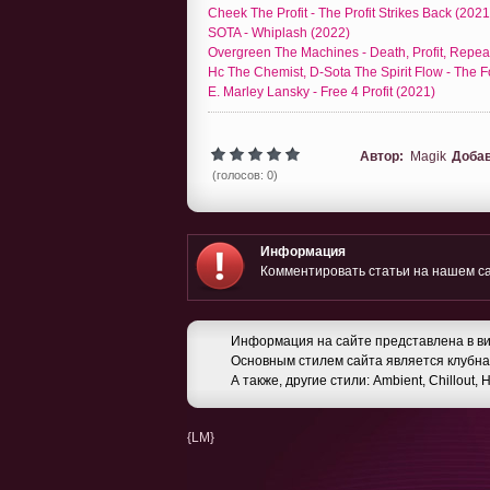
Cheek The Profit - The Profit Strikes Back (2021
SOTA - Whiplash (2022)
Overgreen The Machines - Death, Profit, Repea
Hc The Chemist, D-Sota The Spirit Flow - The F
E. Marley Lansky - Free 4 Profit (2021)
Автор:
Magik
Доба
(голосов: 0)
Информация
Комментировать статьи на нашем са
Информация на сайте представлена в ви
Основным стилем сайта является клубная
А также, другие стили: Ambient, Chillout,
{LM}