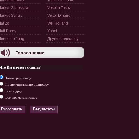
anuel le Saux
Tom Colontonio
arkus Schossow
Veselin Tasev
arkus Schulz
Victor Dinaire
at Zo
Will Holland
att Darey
Yahel
enno de Jong
Другие радиошоу
Голосование
Что Вы качаете с сайта?
Только радиошоу
Преимущественно радиошоу
Все подряд
Все, кроме радиошоу
Голосовать
Результаты