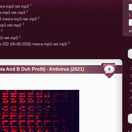
2
rance-mp3.net.mp3
2
ce-mp3.net.mp3
П
2
4 trance-mp3.net.mp3
3
-mp3.net.mp3
2
Р
2
p3.net.mp3
3
e 032 (06-08-2026) trance-mp3.net.mp3
a And B Duh Profit) - Antivirus (2021)
C
0
G
M
P
T