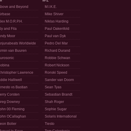
M
M-Z
bove and Beyond
M.I.K.E.
irbase
Mike Shiver
lex M.O.R.P.H.
Niklas Harding
ly and Fila
Paul Oakenfold
ndy Moor
Paul van Dyk
njunabeats Worldwide
Pedro Del Mar
rmin van Buuren
Richard Durand
urosonic
Robbie Schwan
obina
Robert Nickson
hristopher Lawrence
Ronski Speed
ddie Halliwell
Sander van Doorn
rnesto vs Bastian
Sean Tyas
erry Corsten
Sebastian Brandt
reg Downey
Shah Roger
ohn 00 Fleming
Sophie Sugar
ohn OCallaghan
Solaris International
eon Bolier
Tiesto