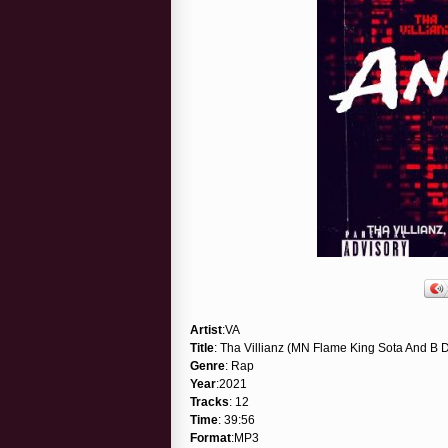
Artist
:VA
Title
: Tha Villianz (MN Flame King Sota And B Du
Genre
: Rap
Year
:2021
Tracks
: 12
Time
: 39:56
Format
:MP3