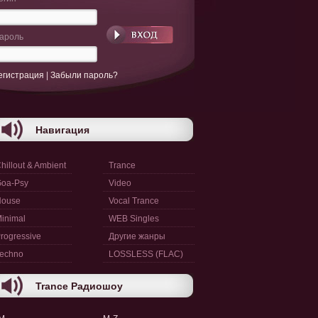
ароль
егистрация
|
Забыли пароль?
Навигация
hillout & Ambient
Trance
oa-Psy
Video
House
Vocal Trance
inimal
WEB Singles
rogressive
Другие жанры
echno
LOSSLESS (FLAC)
Trance Радиошоу