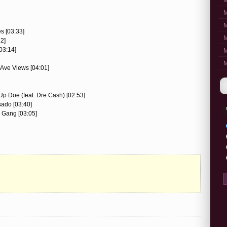
M
M
M
s [03:33]
M
2]
03:14]
M
M
 Ave Views [04:01]
Up Doe (feat. Dre Cash) [02:53]
sado [03:40]
n Gang [03:05]