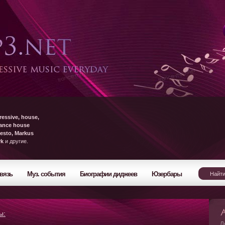
ressive, house,
rance house
esto, Markus
yk
и другие.
вязь
Муз. события
Биографии диджеев
Юзербары
ы:
Л