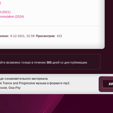
)
t (2021)
ormulation (2024)
влено:
6-12-2021, 01:59
Просмотров:
415
йте возможно только в течении
365
дней со дня публикации.
де ознакомительного материала.
 Trance and Progressive музыка в формате mp3.
 House, Goa-Psy