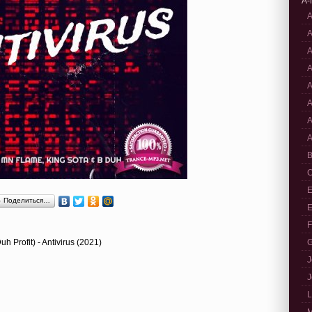
A-
A
A
A
A
A
A
A
A
B
C
E
Поделиться…
E
F
h Profit) - Antivirus (2021)
G
J
J
L