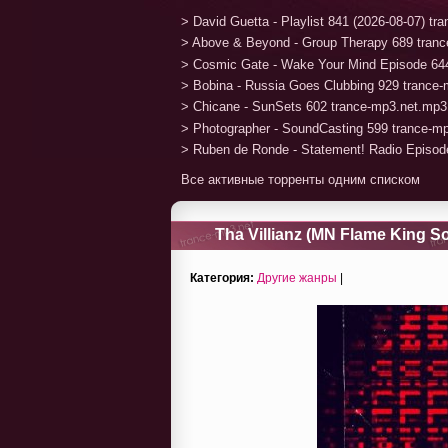
> David Guetta - Playlist 841 (2026-08-07) t
> Above & Beyond - Group Therapy 689 tran
> Cosmic Gate - Wake Your Mind Episode 64
> Bobina - Russia Goes Clubbing 929 trance
> Chicane - SunSets 602 trance-mp3.net.mp3
> Photographer - SoundCasting 599 trance-m
> Ruben de Ronde - Statement! Radio Episod
Все активные торренты одним списком
Tha Villianz (MN Flame King Sot
Категория:
Другие жанры
|