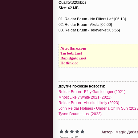
Quality
:320kbps
Size
: 42 MB
01. Reidar Bruun - No Filters Left [06:13]
02. Reidar Bruun - Akula [06:00]
03. Reidar Bruun - Televerket [05:55]
Nitroflare.com
Turbobit.net
Rapidgator.net
Hotlink.cc
Другие похожие новости:
Reidar Bruun - Efoy Gamledager (2021)
Mhost Likely White 2021 (2021)
Reidar Bruun - Absolut Likely (2023)
John Reidar Holmes - Under a Chilly Sun (202
Tyson Bruun - Lust (2023)
Автор:
Magik
Доба
(голосов: 0)