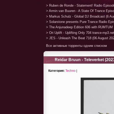
> Ruben de Ronde - Statement! Radio Episod
> Armin van Buuren - A State Of Trance Epis
> Markus Schulz - Global DJ Broadcast (6 Au
> Solarstone presents Pure Trance Radio Ep
> The Anjunadeep Edition 606 with RUMTUM 
> Ori Uplift - Uplifting Only 704 trance-mp3.n
> JES - Unleash The Beat 718 (06 August 20
Все активные торренты одним списком
Reidar Bruun - Televerket (202
Категория:
Techno
|