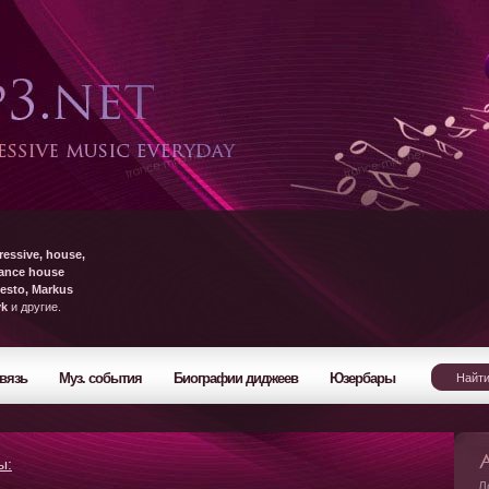
ressive, house,
rance house
esto, Markus
yk
и другие.
вязь
Муз. события
Биографии диджеев
Юзербары
ы:
Л