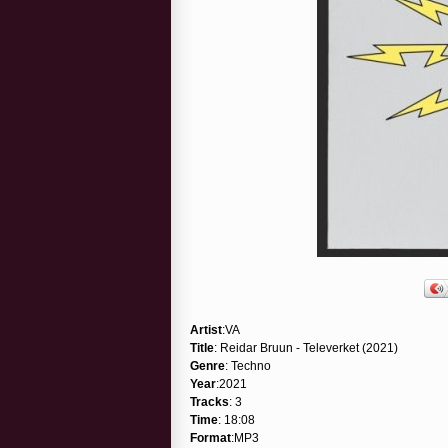
Artist
:VA
Title
: Reidar Bruun - Televerket (2021)
Genre
: Techno
Year
:2021
Tracks
: 3
Time
: 18:08
Format
:MP3