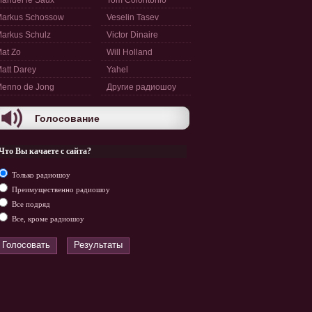
anuel le Saux
Tom Colontonio
arkus Schossow
Veselin Tasev
arkus Schulz
Victor Dinaire
at Zo
Will Holland
att Darey
Yahel
enno de Jong
Другие радиошоу
Голосование
Что Вы качаете с сайта?
Только радиошоу
Преимущественно радиошоу
Все подряд
Все, кроме радиошоу
Голосовать
Результаты