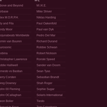
M
M-Z
bove and Beyond
M.I.K.E.
irbase
Mike Shiver
lex M.O.R.P.H.
Niklas Harding
ly and Fila
Paul Oakenfold
ndy Moor
Paul van Dyk
njunabeats Worldwide
Pedro Del Mar
rmin van Buuren
Richard Durand
urosonic
Robbie Schwan
obina
Robert Nickson
hristopher Lawrence
Ronski Speed
ddie Halliwell
Sander van Doorn
rnesto vs Bastian
Sean Tyas
erry Corsten
Sebastian Brandt
reg Downey
Shah Roger
ohn 00 Fleming
Sophie Sugar
ohn OCallaghan
Solaris International
eon Bolier
Tiesto