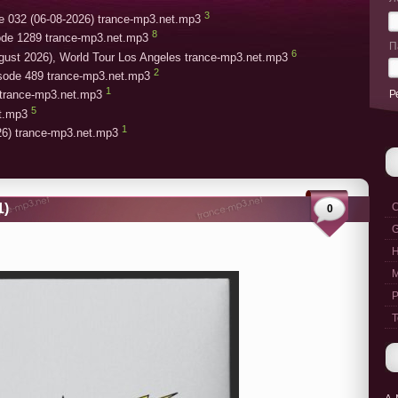
3
e 032 (06-08-2026) trance-mp3.net.mp3
8
ode 1289 trance-mp3.net.mp3
П
6
gust 2026), World Tour Los Angeles trance-mp3.net.mp3
2
isode 489 trance-mp3.net.mp3
1
Р
trance-mp3.net.mp3
5
et.mp3
1
26) trance-mp3.net.mp3
1)
C
0
G
M
P
T