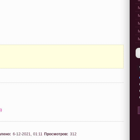
M
M
M
M
M
M
3)
влено:
6-12-2021, 01:11
Просмотров:
312