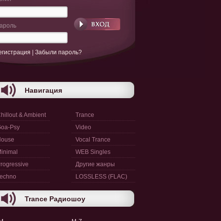
ароль
егистрация
|
Забыли пароль?
Навигация
hillout & Ambient
Trance
oa-Psy
Video
House
Vocal Trance
inimal
WEB Singles
rogressive
Другие жанры
echno
LOSSLESS (FLAC)
Trance Радиошоу