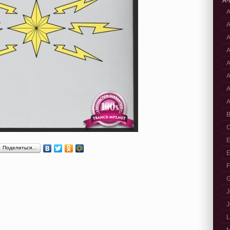
A-
A
A
A
A
A
A
A
A
B
C
E
Поделиться…
E
F
G
J
J
L