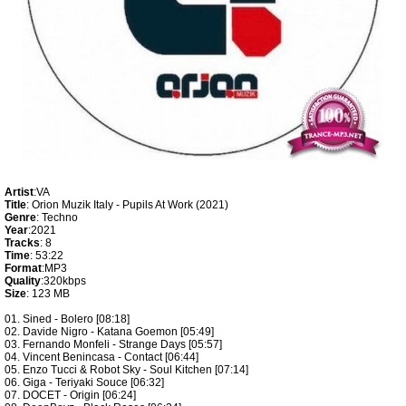
Artist
:VA
Title
: Orion Muzik Italy - Pupils At Work (2021)
Genre
: Techno
Year
:2021
Tracks
: 8
Time
: 53:22
Format
:MP3
Quality
:320kbps
Size
: 123 MB
01. Sined - Bolero [08:18]
02. Davide Nigro - Katana Goemon [05:49]
03. Fernando Monfeli - Strange Days [05:57]
04. Vincent Benincasa - Contact [06:44]
05. Enzo Tucci & Robot Sky - Soul Kitchen [07:14]
06. Giga - Teriyaki Souce [06:32]
07. DOCET - Origin [06:24]