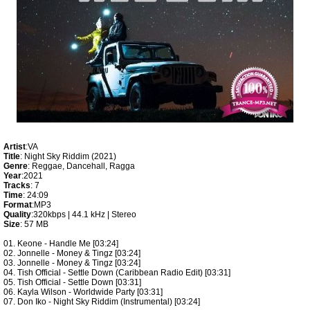
Artist
:VA
Title
: Night Sky Riddim (2021)
Genre
: Reggae, Dancehall, Ragga
Year
:2021
Tracks
: 7
Time
: 24:09
Format
:MP3
Quality
:320kbps | 44.1 kHz | Stereo
Size
: 57 MB
01. Keone - Handle Me [03:24]
02. Jonnelle - Money & Tingz [03:24]
03. Jonnelle - Money & Tingz [03:24]
04. Tish Official - Settle Down (Caribbean Radio Edit) [03:31]
05. Tish Official - Settle Down [03:31]
06. Kayla Wilson - Worldwide Party [03:31]
07. Don Iko - Night Sky Riddim (Instrumental) [03:24]