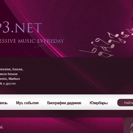
ressive, house,
rance house
esto, Markus
yk
и другие.
вязь
Муз. события
Биографии диджеев
Юзербары
ы:
Л