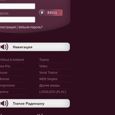
ароль
егистрация
|
Забыли пароль?
Навигация
hillout & Ambient
Trance
oa-Psy
Video
House
Vocal Trance
inimal
WEB Singles
rogressive
Другие жанры
echno
LOSSLESS (FLAC)
Trance Радиошоу