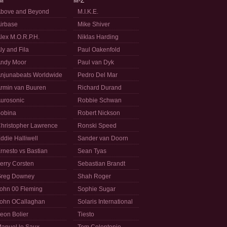
M
M-Z
bove and Beyond
M.I.K.E.
irbase
Mike Shiver
lex M.O.R.P.H.
Niklas Harding
ly and Fila
Paul Oakenfold
ndy Moor
Paul van Dyk
njunabeats Worldwide
Pedro Del Mar
rmin van Buuren
Richard Durand
urosonic
Robbie Schwan
obina
Robert Nickson
hristopher Lawrence
Ronski Speed
ddie Halliwell
Sander van Doorn
rnesto vs Bastian
Sean Tyas
erry Corsten
Sebastian Brandt
reg Downey
Shah Roger
ohn 00 Fleming
Sophie Sugar
ohn OCallaghan
Solaris International
eon Bolier
Tiesto