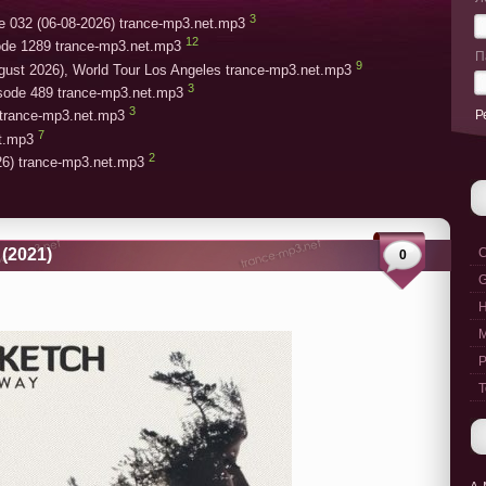
3
e 032 (06-08-2026) trance-mp3.net.mp3
12
ode 1289 trance-mp3.net.mp3
П
9
gust 2026), World Tour Los Angeles trance-mp3.net.mp3
3
isode 489 trance-mp3.net.mp3
3
Р
trance-mp3.net.mp3
7
et.mp3
2
26) trance-mp3.net.mp3
(2021)
C
0
G
M
P
T