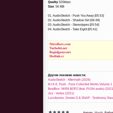
Quality
:320kbps
Size
: 56 MB
01. AudioSketch - Push You Away [05:53]
02. AudioSketch - Shadow Girl [06:49]
03. AudioSketch - Stereotypes [05:54]
04. AudioSketch - Take Eight [05:41]
Nitroflare.com
Turbobit.net
Rapidgator.net
Hotlink.cc
Другие похожие новости:
AudioSketch - Aftermath (2026)
M.I.K.E. Push - Fsoe Collected Works Volume 1
BeatBox: SKR8 BOPZ (feat. PUSH.audio) (2021
Jizz - Vortex (2021)
Luccibones, Smoke D & SNAP - Testimony Slav
Автор:
Magik
Доба