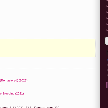
M
M
M
M
M
M
 (Remastered) (2021)
)
e Breeding (2021)
влено:
5-12-2021, 22:31
Просмотров:
290