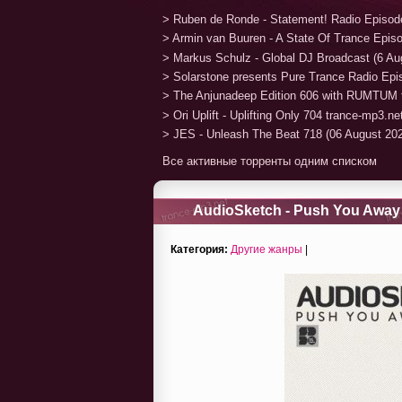
> Ruben de Ronde - Statement! Radio Episod
> Armin van Buuren - A State Of Trance Epis
> Markus Schulz - Global DJ Broadcast (6 Au
> Solarstone presents Pure Trance Radio Ep
> The Anjunadeep Edition 606 with RUMTUM 
> Ori Uplift - Uplifting Only 704 trance-mp3.n
> JES - Unleash The Beat 718 (06 August 20
Все активные торренты одним списком
AudioSketch - Push You Away 
Категория:
Другие жанры
|