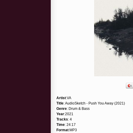
Artist
:VA
Title
: AudioSketch - Push You Away (2021)
Genre
: Drum & Bass
Year
:2021
Tracks
: 4
Time
: 24:17
Format
:MP3