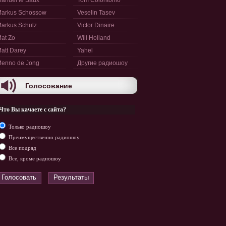
anuel le Saux
Tom Colontonio
arkus Schossow
Veselin Tasev
arkus Schulz
Victor Dinaire
at Zo
Will Holland
att Darey
Yahel
enno de Jong
Другие радиошоу
Голосование
Что Вы качаете с сайта?
Только радиошоу
Преимущественно радиошоу
Все подряд
Все, кроме радиошоу
Голосовать
Результаты