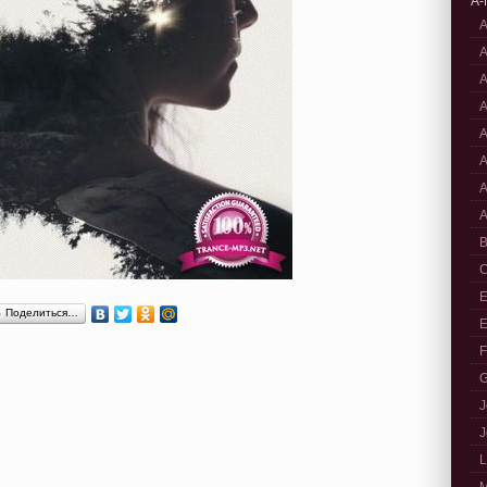
A-
A
A
A
A
A
A
A
A
B
C
E
Поделиться…
E
F
G
J
J
L