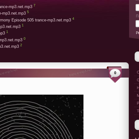
7
trance-mp3.net.mp3
5
ce-mp3.net.mp3
П
4
armony Episode 505 trance-mp3.net.mp3
1
mp3.net.mp3
1
Р
mp3
0
-mp3.net.mp3
2
mp3.net.mp3
C
0
G
M
P
T