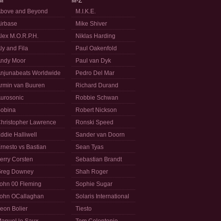
M
M-Z
bove and Beyond
M.I.K.E.
irbase
Mike Shiver
lex M.O.R.P.H.
Niklas Harding
ly and Fila
Paul Oakenfold
ndy Moor
Paul van Dyk
njunabeats Worldwide
Pedro Del Mar
rmin van Buuren
Richard Durand
urosonic
Robbie Schwan
obina
Robert Nickson
hristopher Lawrence
Ronski Speed
ddie Halliwell
Sander van Doorn
rnesto vs Bastian
Sean Tyas
erry Corsten
Sebastian Brandt
reg Downey
Shah Roger
ohn 00 Fleming
Sophie Sugar
ohn OCallaghan
Solaris International
eon Bolier
Tiesto