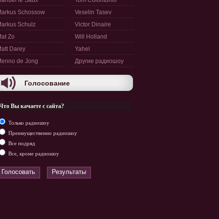
anuel le Saux
Tom Colontonio
arkus Schossow
Veselin Tasev
arkus Schulz
Victor Dinaire
at Zo
Will Holland
att Darey
Yahel
enno de Jong
Другие радиошоу
Голосование
Что Вы качаете с сайта?
Только радиошоу
Преимущественно радиошоу
Все подряд
Все, кроме радиошоу
Голосовать
Результаты