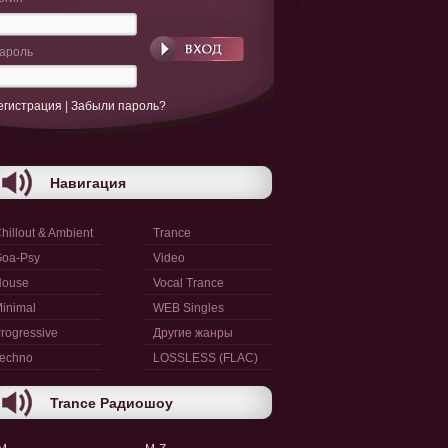
ароль
егистрация
|
Забыли пароль?
Навигация
hillout & Ambient
Trance
oa-Psy
Video
House
Vocal Trance
inimal
WEB Singles
rogressive
Другие жанры
echno
LOSSLESS (FLAC)
Trance Радиошоу