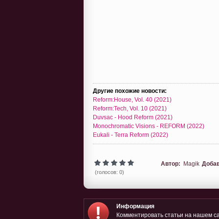
Другие похожие новости:
Reform:House, Vol. 40 (2021)
Reform:Tech, Vol. 10 (2021)
Duvsac - Hood Reform (2021)
Monochromatic Visions - REFORM (2022)
Eukali - Terra Reform (2022)
Автор:
Magik
Доба
(голосов: 0)
Информация
Комментировать статьи на нашем са