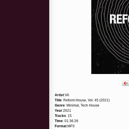
Artist
:VA
Title
: Reform:House, Vol. 45 (2021)
Genre
: Minimal, Tech House
Year
:2021
Tracks
: 15
Time
: 01:36:26
Format
:MP3