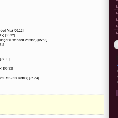
M
M
M
M
M
ded Mix) [06:12]
M
ix) [06:32]
nger (Extended Version) [05:53]
51]
[07:11]
) [06:32]
ard De Clark Remix) [06:23]