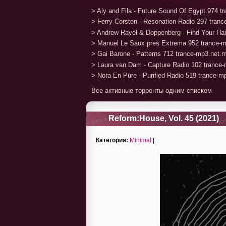
> Aly and Fila - Future Sound Of Egypt 974 
> Ferry Corsten - Resonation Radio 297 tran
> Andrew Rayel & Doppenberg - Find Your H
> Manuel Le Saux pres Extrema 952 trance-
> Gai Barone - Patterns 712 trance-mp3.net.
> Laura van Dam - Capture Radio 102 trance
> Nora En Pure - Purified Radio 519 trance-
Все активные торренты одним списком
Reform:House, Vol. 45 (2021)
Категория:
Minimal
|