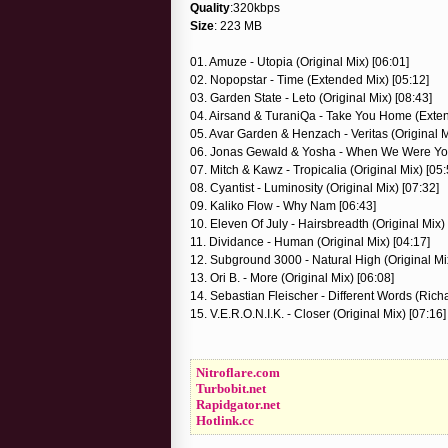
Quality
:320kbps
Size
: 223 MB
01. Amuze - Utopia (Original Mix) [06:01]
02. Nopopstar - Time (Extended Mix) [05:12]
03. Garden State - Leto (Original Mix) [08:43]
04. Airsand & TuraniQa - Take You Home (Exten
05. Avar Garden & Henzach - Veritas (Original M
06. Jonas Gewald & Yosha - When We Were You
07. Mitch & Kawz - Tropicalia (Original Mix) [05:
08. Cyantist - Luminosity (Original Mix) [07:32]
09. Kaliko Flow - Why Nam [06:43]
10. Eleven Of July - Hairsbreadth (Original Mix) 
11. Dividance - Human (Original Mix) [04:17]
12. Subground 3000 - Natural High (Original Mix
13. Ori B. - More (Original Mix) [06:08]
14. Sebastian Fleischer - Different Words (Rich
15. V.E.R.O.N.I.K. - Closer (Original Mix) [07:16]
Nitroflare.com
Turbobit.net
Rapidgator.net
Hotlink.cc