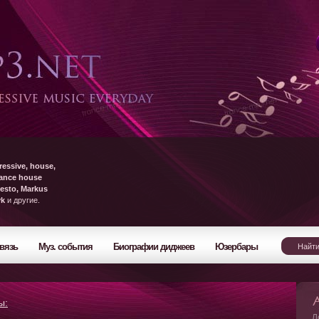
ressive, house,
rance house
esto, Markus
yk
и другие.
вязь
Муз. события
Биографии диджеев
Юзербары
ы:
Л