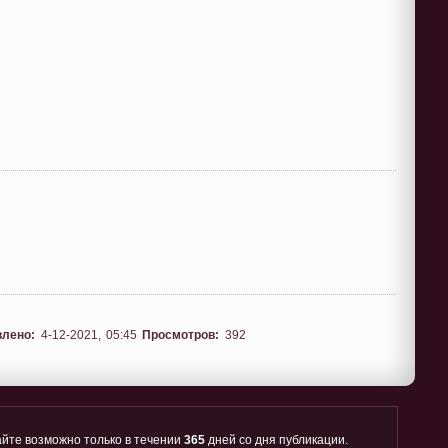
влено:
4-12-2021, 05:45
Просмотров:
392
йте возможно только в течении
365
дней со дня публикации.