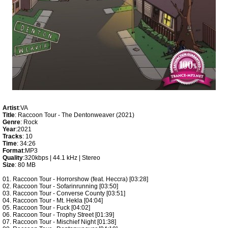
Artist
:VA
Title
: Raccoon Tour - The Dentonweaver (2021)
Genre
: Rock
Year
:2021
Tracks
: 10
Time
: 34:26
Format
:MP3
Quality
:320kbps | 44.1 kHz | Stereo
Size
: 80 MB
01. Raccoon Tour - Horrorshow (feat. Heccra) [03:28]
02. Raccoon Tour - Sofarinrunning [03:50]
03. Raccoon Tour - Converse County [03:51]
04. Raccoon Tour - Mt. Hekla [04:04]
05. Raccoon Tour - Fuck [04:02]
06. Raccoon Tour - Trophy Street [01:39]
07. Raccoon Tour - Mischief Night [01:38]