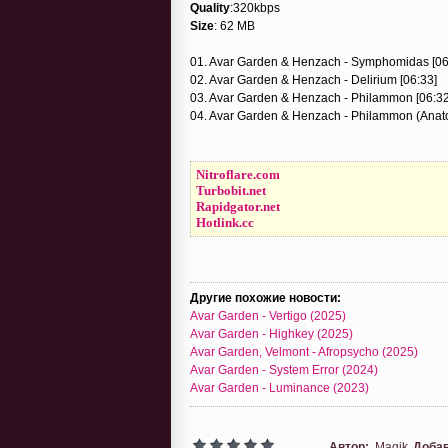
Quality
:320kbps
Size
: 62 MB
01. Avar Garden & Henzach - Symphomidas [06
02. Avar Garden & Henzach - Delirium [06:33]
03. Avar Garden & Henzach - Philammon [06:32
04. Avar Garden & Henzach - Philammon (Anato
Nitroflare.com
Turbobit.net
Rapidgator.net
Hotlink.cc
Другие похожие новости:
Avar Garden - Vertigo (2025)
Avar Garden - Highkey (2025)
Avar Garden, Velmont - Afropsycho (2025)
Avar Garden - System Error (2024)
Avar Garden - Luminance (2023)
Автор:
Magik
Доба