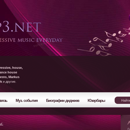
ressive, house,
rance house
esto, Markus
yk
и другие.
вязь
Муз. события
Биографии диджеев
Юзербары
ы:
Л