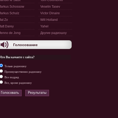
anuel le Saux
Tom Colontonio
arkus Schossow
Veselin Tasev
arkus Schulz
Victor Dinaire
at Zo
Will Holland
att Darey
Yahel
enno de Jong
Другие радиошоу
Голосование
Что Вы качаете с сайта?
Только радиошоу
Преимущественно радиошоу
Все подряд
Все, кроме радиошоу
Голосовать
Результаты