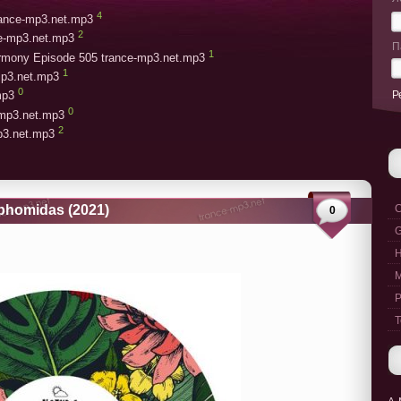
4
trance-mp3.net.mp3
2
ce-mp3.net.mp3
П
1
armony Episode 505 trance-mp3.net.mp3
1
mp3.net.mp3
0
Р
mp3
0
-mp3.net.mp3
2
mp3.net.mp3
phomidas (2021)
C
0
G
M
P
T