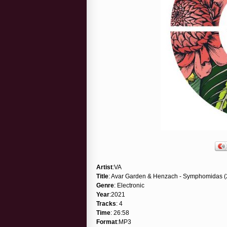
Artist
:VA
Title
: Avar Garden & Henzach - Symphomidas (
Genre
: Electronic
Year
:2021
Tracks
: 4
Time
: 26:58
Format
:MP3