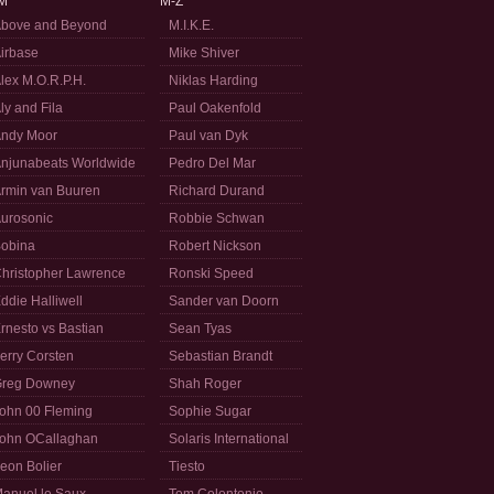
M
M-Z
bove and Beyond
M.I.K.E.
irbase
Mike Shiver
lex M.O.R.P.H.
Niklas Harding
ly and Fila
Paul Oakenfold
ndy Moor
Paul van Dyk
njunabeats Worldwide
Pedro Del Mar
rmin van Buuren
Richard Durand
urosonic
Robbie Schwan
obina
Robert Nickson
hristopher Lawrence
Ronski Speed
ddie Halliwell
Sander van Doorn
rnesto vs Bastian
Sean Tyas
erry Corsten
Sebastian Brandt
reg Downey
Shah Roger
ohn 00 Fleming
Sophie Sugar
ohn OCallaghan
Solaris International
eon Bolier
Tiesto