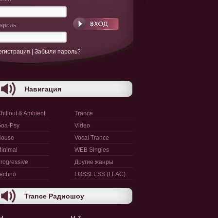
ароль
егистрация
|
Забыли пароль?
Навигация
hillout & Ambient
Trance
oa-Psy
Video
House
Vocal Trance
inimal
WEB Singles
rogressive
Другие жанры
echno
LOSSLESS (FLAC)
Trance Радиошоу