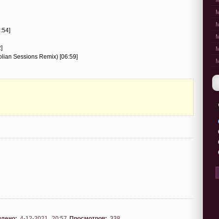
M
M
M
:54]
M
]
M
lian Sessions Remix) [06:59]
M
влено:
4-12-2021, 20:57
Просмотров:
338