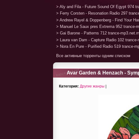
> Aly and Fila - Future Sound Of Egypt 974 
> Ferry Corsten - Resonation Radio 297 tran
> Andrew Rayel & Doppenberg - Find Your H
> Manuel Le Saux pres Extrema 952 trance-
> Gai Barone - Patterns 712 trance-mp3.net.
> Laura van Dam - Capture Radio 102 trance
> Nora En Pure - Purified Radio 519 trance-
Все активные торренты одним списком
Avar Garden & Henzach - Sym
Категория:
Другие жанры
|