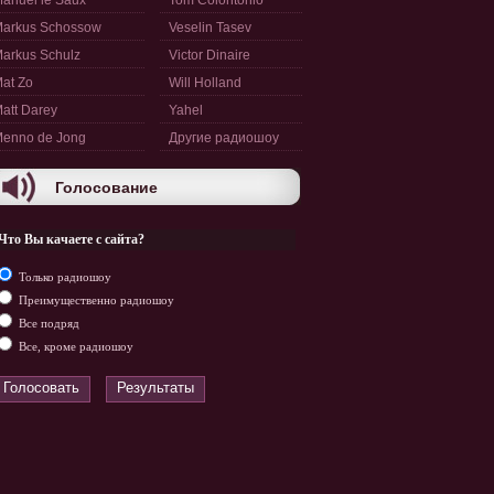
anuel le Saux
Tom Colontonio
arkus Schossow
Veselin Tasev
arkus Schulz
Victor Dinaire
at Zo
Will Holland
att Darey
Yahel
enno de Jong
Другие радиошоу
Голосование
Что Вы качаете с сайта?
Только радиошоу
Преимущественно радиошоу
Все подряд
Все, кроме радиошоу
Голосовать
Результаты