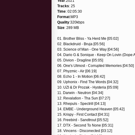
Year
:2021
Tracks
: 25
Time
: 02:05:30
Format
:MP3
Quality
:320kbps
Size
: 289 MB
01. Brother Bliss - Ya Herd Me [05:02]
02. Blackdruid - Bruja [05:56]
03. Science of Man - One Way [04:56]
04. Dario G & Sonique - Keep On Lovin (Dope 
05. Divion - Dragline [05:05]
06. One's Utmost - Corrupted Memories [04:50]
07. Phyzmic - Air [06:19]
08. Echo 1 - In Motion [06:42]
09. Uphonix - Find The Words [04:32]
10. UZI & Dr Prozak - Hysteria [05:09]
11. Darwin - Neutron [04:34]
12. Revalation - Tha Sun [07:27]
13. Rhepuls - Spectrill [04:13]
14. EMBE - Underground Heaven [05:42]
15. Krispy - First Contact [04:31]
16. Freebird - Sandtrout [05:52]
17. DTX - Second To None [05:31]
18. Vincens - Disconected [03:12]