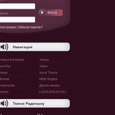
ароль
егистрация
|
Забыли пароль?
Навигация
hillout & Ambient
Trance
oa-Psy
Video
House
Vocal Trance
inimal
WEB Singles
rogressive
Другие жанры
echno
LOSSLESS (FLAC)
Trance Радиошоу