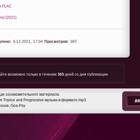
1) FLAC
es) (2021)
влено:
3-12-2021, 17:04
Просмотров:
387
йте возможно только в течении
365
дней со дня публикации.
де ознакомительного материала.
 Trance and Progressive музыка в формате mp3.
 House, Goa-Psy