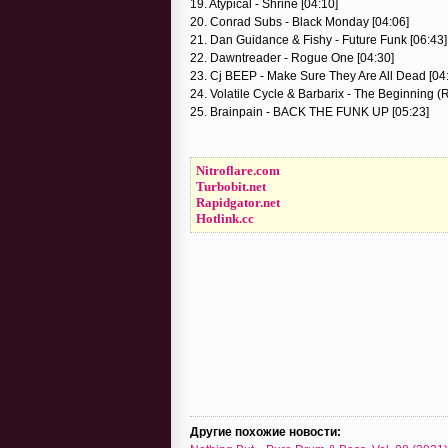
19. Atypical - Shrine [04:10]
20. Conrad Subs - Black Monday [04:06]
21. Dan Guidance & Fishy - Future Funk [06:43]
22. Dawntreader - Rogue One [04:30]
23. Cj BEEP - Make Sure They Are All Dead [04
24. Volatile Cycle & Barbarix - The Beginning (
25. Brainpain - BACK THE FUNK UP [05:23]
Nitroflare.com
Turbobit.net
Rapidgator.net
Hotlink.cc
Другие похожие новости: