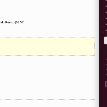
M
M
M
M
:10]
Rido Remix) [03:58]
M
M