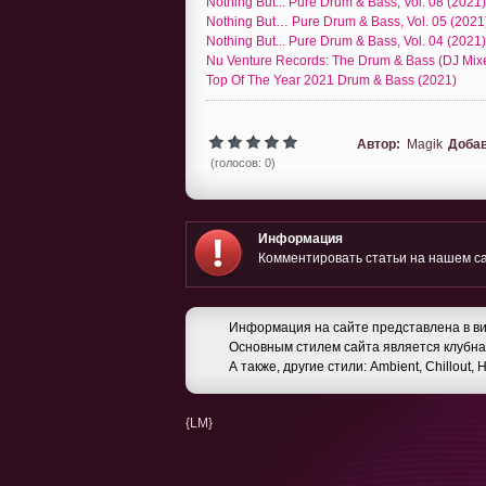
Nothing But... Pure Drum & Bass, Vol. 08 (2021)
Nothing But… Pure Drum & Bass, Vol. 05 (202
Nothing But... Pure Drum & Bass, Vol. 04 (2021)
Nu Venture Records: The Drum & Bass (DJ Mix
Top Of The Year 2021 Drum & Bass (2021)
Автор:
Magik
Доба
(голосов: 0)
Информация
Комментировать статьи на нашем са
Информация на сайте представлена в ви
Основным стилем сайта является клубная
А также, другие стили: Ambient, Chillout,
{LM}