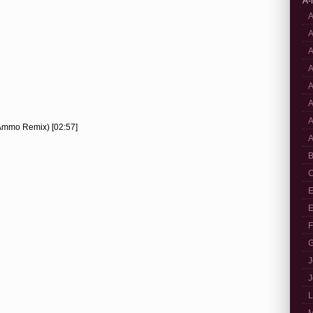
A-
A
A
A
A
A
A
A
Ammo Remix) [02:57]
A
B
C
E
E
F
G
J
J
L