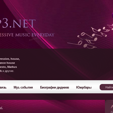
ressive, house,
rance house
esto, Markus
yk
и другие.
вязь
Муз. события
Биографии диджеев
Юзербары
ы:
Л