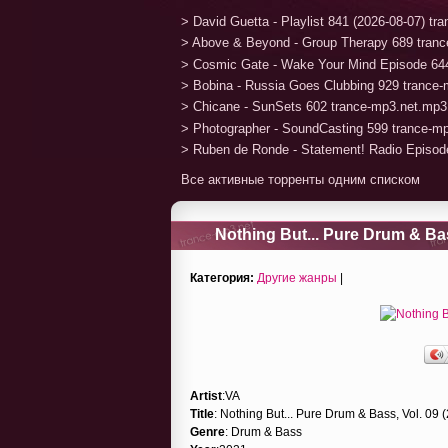
> David Guetta - Playlist 841 (2026-08-07) t
> Above & Beyond - Group Therapy 689 tran
> Cosmic Gate - Wake Your Mind Episode 64
> Bobina - Russia Goes Clubbing 929 trance
> Chicane - SunSets 602 trance-mp3.net.mp3
> Photographer - SoundCasting 599 trance-m
> Ruben de Ronde - Statement! Radio Episod
Все активные торренты одним списком
Nothing But... Pure Drum & Bas
Категория:
Другие жанры
|
Artist
:VA
Title
: Nothing But... Pure Drum & Bass, Vol. 09 
Genre
: Drum & Bass