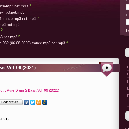
4
rance-mp3.net.mp3
5
ce-mp3.net.mp3
П
5
4 trance-mp3.net.mp3
6
-mp3.net.mp3
3
Р
5
p3.net.mp3
3
e 032 (06-08-2026) trance-mp3.net.mp3
s, Vol. 09 (2021)
C
0
G
M
P
Поделиться…
T
(2021)