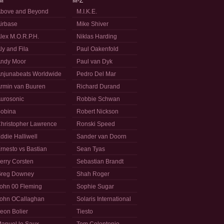
M
M-Z
bove and Beyond
M.I.K.E.
irbase
Mike Shiver
lex M.O.R.P.H.
Niklas Harding
ly and Fila
Paul Oakenfold
ndy Moor
Paul van Dyk
njunabeats Worldwide
Pedro Del Mar
rmin van Buuren
Richard Durand
urosonic
Robbie Schwan
obina
Robert Nickson
hristopher Lawrence
Ronski Speed
ddie Halliwell
Sander van Doorn
rnesto vs Bastian
Sean Tyas
erry Corsten
Sebastian Brandt
reg Downey
Shah Roger
ohn 00 Fleming
Sophie Sugar
ohn OCallaghan
Solaris International
eon Bolier
Tiesto