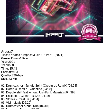
Artist
:VA
Title
: 5 Years Of Impact Music LP: Part 1 (2021)
Genre
: Drum & Bass
Year
:2021
Tracks
: 8
Time
: 35:43
Format
:MP3
Quality
:320kbps
Size
: 83 MB
01. Drumcatcher - Jungle Spirit (Creatures Remix) [04:24]
02. Horde & Reptile - Valentino [04:38]
03. Dopplershift feat. Among Us - Funk Materials [04:39]
04. Entita feat. Gexan - Blazin [04:35]
05. Stokka - Creature [04:04]
06. Vici - Magic [05:20]
07. Drumcatcher & brk - Run [04:30]