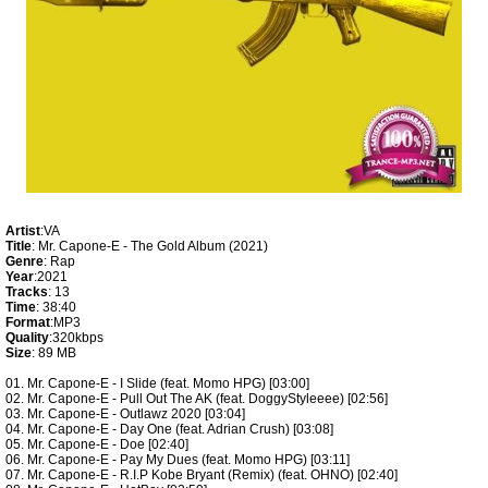
Artist
:VA
Title
: Mr. Capone-E - The Gold Album (2021)
Genre
: Rap
Year
:2021
Tracks
: 13
Time
: 38:40
Format
:MP3
Quality
:320kbps
Size
: 89 MB
01. Mr. Capone-E - I Slide (feat. Momo HPG) [03:00]
02. Mr. Capone-E - Pull Out The AK (feat. DoggyStyleeee) [02:56]
03. Mr. Capone-E - Outlawz 2020 [03:04]
04. Mr. Capone-E - Day One (feat. Adrian Crush) [03:08]
05. Mr. Capone-E - Doe [02:40]
06. Mr. Capone-E - Pay My Dues (feat. Momo HPG) [03:11]
07. Mr. Capone-E - R.I.P Kobe Bryant (Remix) (feat. OHNO) [02:40]