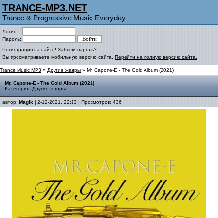
TRANCE-MP3.NET
Trance & Progressive Music Everyday
Логин:
Пароль:
Регистрация на сайте!
Забыли пароль?
Вы просматриваете мобильную версию сайта.
Перейти на полную версию сайта.
Trance Music MP3
»
Другие жанры
» Mr. Capone-E - The Gold Album (2021)
Mr. Capone-E - The Gold Album (2021)
Категория:
Другие жанры
автор:
Magik
| 2-12-2021, 22:13 | Просмотров: 436