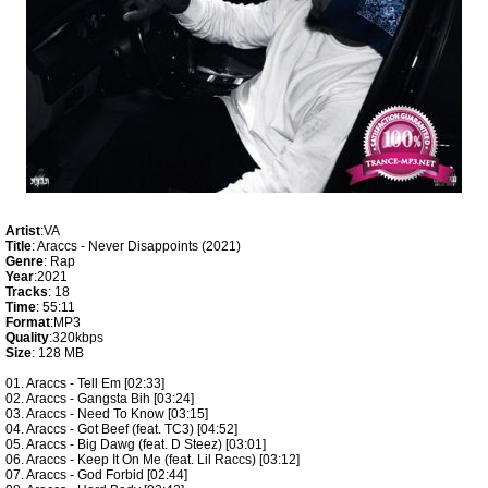
Artist
:VA
Title
: Araccs - Never Disappoints (2021)
Genre
: Rap
Year
:2021
Tracks
: 18
Time
: 55:11
Format
:MP3
Quality
:320kbps
Size
: 128 MB
01. Araccs - Tell Em [02:33]
02. Araccs - Gangsta Bih [03:24]
03. Araccs - Need To Know [03:15]
04. Araccs - Got Beef (feat. TC3) [04:52]
05. Araccs - Big Dawg (feat. D Steez) [03:01]
06. Araccs - Keep It On Me (feat. Lil Raccs) [03:12]
07. Araccs - God Forbid [02:44]