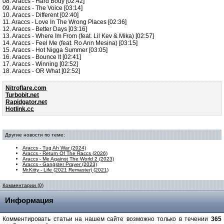
08. Araccs - Hard Body [02:42]
09. Araccs - The Voice [03:14]
10. Araccs - Different [02:40]
11. Araccs - Love In The Wrong Places [02:36]
12. Araccs - Better Days [03:16]
13. Araccs - Where Im From (feat. Lil Kev & Mika) [02:57]
14. Araccs - Feel Me (feat. Ro Ann Mesina) [03:15]
15. Araccs - Hot Nigga Summer [03:05]
16. Araccs - Bounce It [02:41]
17. Araccs - Winning [02:52]
18. Araccs - OR What [02:52]
Nitroflare.com
Turbobit.net
Rapidgator.net
Hotlink.cc
Другие новости по теме:
Araccs - Tug Ah War (2024)
Araccs - Return Of The Raccs (2026)
Araccs - Me Against The World 2 (2023)
Araccs - Gangster Prayer (2023)
Mr.Kitty - Life (2021 Remaster) (2021)
Комментарии (0)
Информация
Комментировать статьи на нашем сайте возможно только в течении
365