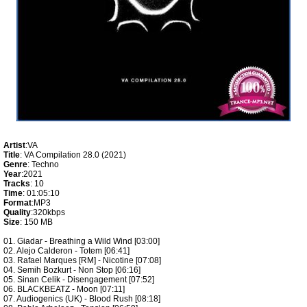
Artist
:VA
Title
: VA Compilation 28.0 (2021)
Genre
: Techno
Year
:2021
Tracks
: 10
Time
: 01:05:10
Format
:MP3
Quality
:320kbps
Size
: 150 MB
01. Giadar - Breathing a Wild Wind [03:00]
02. Alejo Calderon - Totem [06:41]
03. Rafael Marques [RM] - Nicotine [07:08]
04. Semih Bozkurt - Non Stop [06:16]
05. Sinan Celik - Disengagement [07:52]
06. BLACKBEATZ - Moon [07:11]
07. Audiogenics (UK) - Blood Rush [08:18]