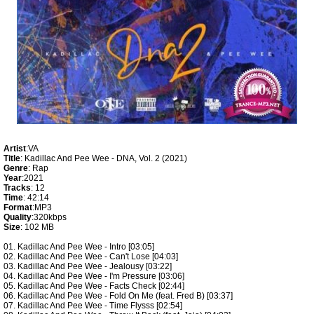
Artist
:VA
Title
: Kadillac And Pee Wee - DNA, Vol. 2 (2021)
Genre
: Rap
Year
:2021
Tracks
: 12
Time
: 42:14
Format
:MP3
Quality
:320kbps
Size
: 102 MB
01. Kadillac And Pee Wee - Intro [03:05]
02. Kadillac And Pee Wee - Can't Lose [04:03]
03. Kadillac And Pee Wee - Jealousy [03:22]
04. Kadillac And Pee Wee - I'm Pressure [03:06]
05. Kadillac And Pee Wee - Facts Check [02:44]
06. Kadillac And Pee Wee - Fold On Me (feat. Fred B) [03:37]
07. Kadillac And Pee Wee - Time Flysss [02:54]