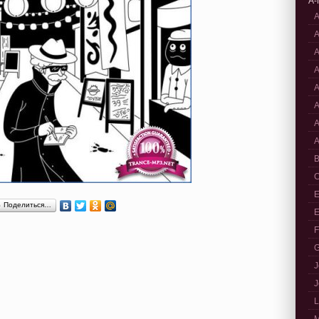
A-
A
A
A
A
A
A
A
A
B
C
E
Поделиться…
E
F
G
J
J
L