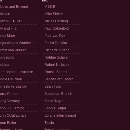
M
M-Z
bove and Beyond
M.I.K.E.
irbase
Mike Shiver
lex M.O.R.P.H.
Niklas Harding
ly and Fila
Paul Oakenfold
ndy Moor
Paul van Dyk
njunabeats Worldwide
Pedro Del Mar
rmin van Buuren
Richard Durand
urosonic
Robbie Schwan
obina
Robert Nickson
hristopher Lawrence
Ronski Speed
ddie Halliwell
Sander van Doorn
rnesto vs Bastian
Sean Tyas
erry Corsten
Sebastian Brandt
reg Downey
Shah Roger
ohn 00 Fleming
Sophie Sugar
ohn OCallaghan
Solaris International
eon Bolier
Tiesto