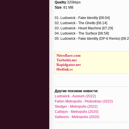
Quality
:320kbps
Size
: 81 MB
01. Ludowick - Fake Identity [08:04]
02. Ludowick - The Ghetto [06:14]
03. Ludowick - Heart Machine [07:29]
04. Ludowick - The Surface [06:58]
05. Ludowick - Fake Identity (DP-6 Remix) [06:2
Nitroflare.com
Turbobit.net
Rapidgator.net
Hotlink.cc
Другие похожие новости:
Ludowick - Aureum (2022)
Fallen Metropolis - Pedestrian (2022)
Sledger - Metropolis (2022)
Callejon - Metropolis (2020)
Galleons - Metropolis (2020)