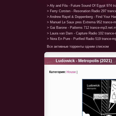
> Aly and Fila - Future Sound Of Egypt 974 
> Ferry Corsten - Resonation Radio 297 tran
> Andrew Rayel & Doppenberg - Find Your H
> Manuel Le Saux pres Extrema 952 trance-
> Gai Barone - Patterns 712 trance-mp3.net.
> Laura van Dam - Capture Radio 102 trance
> Nora En Pure - Purified Radio 519 trance-
Все активные торренты одним списком
Ludowick - Metropolis (2021)
Категория:
House
|