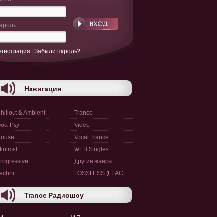
ароль
егистрация
|
Забыли пароль?
Навигация
hillout & Ambient
Trance
oa-Psy
Video
House
Vocal Trance
inimal
WEB Singles
rogressive
Другие жанры
echno
LOSSLESS (FLAC)
Trance Радиошоу