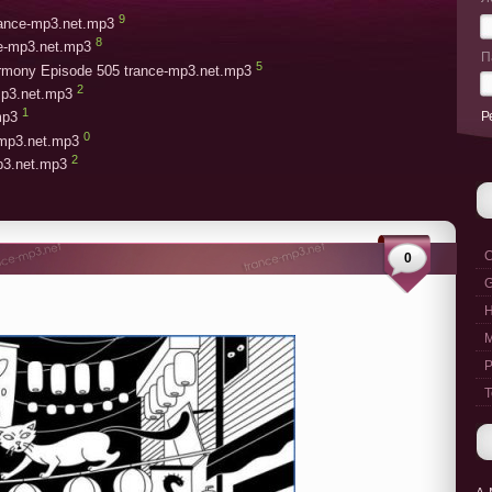
9
trance-mp3.net.mp3
8
ce-mp3.net.mp3
П
5
armony Episode 505 trance-mp3.net.mp3
2
mp3.net.mp3
1
Р
mp3
0
-mp3.net.mp3
2
mp3.net.mp3
C
0
G
M
P
T