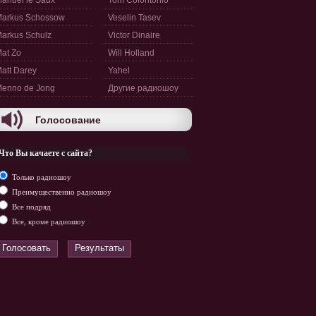
anuel le Saux
Tom Colontonio
arkus Schossow
Veselin Tasev
arkus Schulz
Victor Dinaire
at Zo
Will Holland
att Darey
Yahel
enno de Jong
Другие радиошоу
Голосование
Что Вы качаете с сайта?
Только радиошоу
Преимущественно радиошоу
Все подряд
Все, кроме радиошоу
Голосовать
Результаты