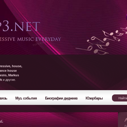
ressive, house,
rance house
esto, Markus
yk
и другие.
вязь
Муз. события
Биографии диджеев
Юзербары
ы:
Л