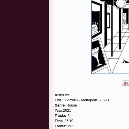
Artist
:VA
Title
: Ludowick - Metropolis (2021)
Genre
: House
Year
:2021
Tracks
: 5
Time
: 35:10
Format
:MP3