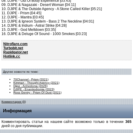
08. DJIPE - Out Of Body Experience [03:43]
09. DJIPE & Nagazaki - Desert Woman [04:11]
10. DJIPE & The Outside Agency - A Stone Called Killer [05:21]
11. DJIPE - Prism [04:45]
12. DJIPE - Mantra [03:45]
13. DJIPE & Igneon System - Bass 2 The Neckline [04:01]
14. DJIPE & Iridium - Astral Strike [04:28]
15. DJIPE - God Meltdown [03:35]
16. DJIPE & Deluge Of Sound - 1000 Smokes [03:23]
Nitroflare.com
Turbobit.net
Rapidgator.net
Hotlink.cc
Другие новости по теме:
70Channel - Prism (2021)
Kimman - Thought Agency (2021)
Djipe - Anhedonia (2026)
DJIPE - Enantiodromia (2023)
Ross Gentry - Prism Of Dust (2021)
Комментарии (0)
Информация
Комментировать статьи на нашем сайте возможно только в течении
365
дней со дня публикации.