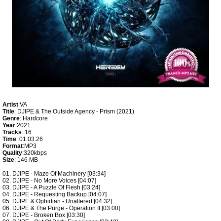
Artist
:VA
Title
: DJIPE & The Outside Agency - Prism (2021)
Genre
: Hardcore
Year
:2021
Tracks
: 16
Time
: 01:03:26
Format
:MP3
Quality
:320kbps
Size
: 146 MB
01. DJIPE - Maze Of Machinery [03:34]
02. DJIPE - No More Voices [04:07]
03. DJIPE - A Puzzle Of Flesh [03:24]
04. DJIPE - Requesting Backup [04:07]
05. DJIPE & Ophidian - Unaltered [04:32]
06. DJIPE & The Purge - Operation II [03:00]
07. DJIPE - Broken Box [03:30]