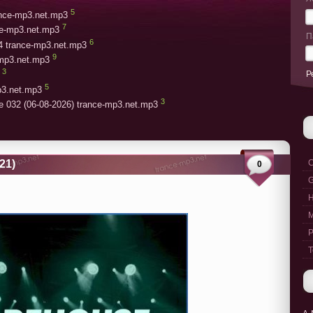
5
rance-mp3.net.mp3
7
ce-mp3.net.mp3
П
6
4 trance-mp3.net.mp3
9
-mp3.net.mp3
3
Р
5
p3.net.mp3
3
e 032 (06-08-2026) trance-mp3.net.mp3
21)
C
0
G
M
P
T