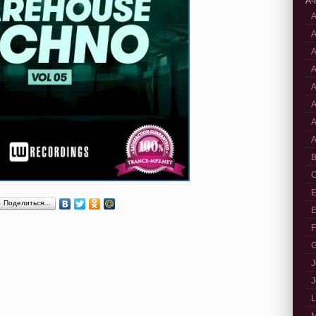
A-
A
A
A
A
A
A
A
A
B
C
E
Поделиться…
E
F
G
J
J
L