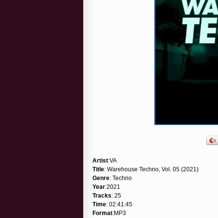
Artist
:VA
Title
: Warehouse Techno, Vol. 05 (2021)
Genre
: Techno
Year
:2021
Tracks
: 25
Time
: 02:41:45
Format
:MP3