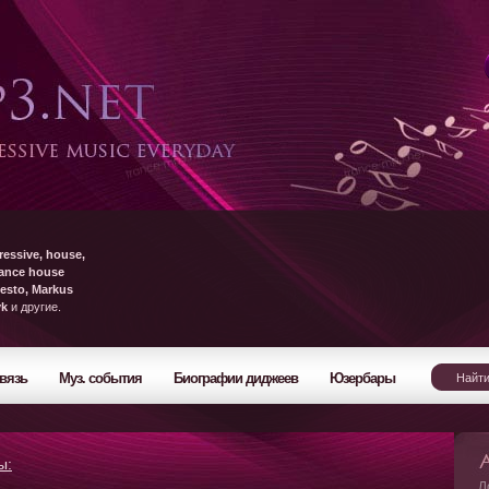
ressive, house,
rance house
esto, Markus
yk
и другие.
вязь
Муз. события
Биографии диджеев
Юзербары
ы:
Л