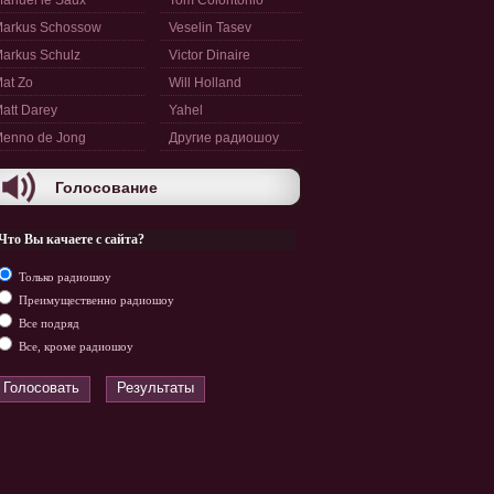
anuel le Saux
Tom Colontonio
arkus Schossow
Veselin Tasev
arkus Schulz
Victor Dinaire
at Zo
Will Holland
att Darey
Yahel
enno de Jong
Другие радиошоу
Голосование
Что Вы качаете с сайта?
Только радиошоу
Преимущественно радиошоу
Все подряд
Все, кроме радиошоу
Голосовать
Результаты