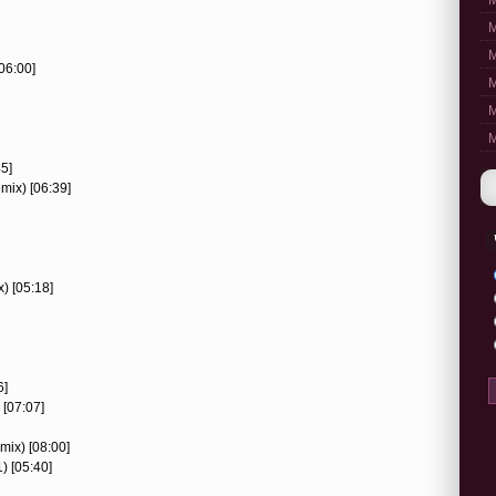
M
M
M
06:00]
M
M
M
5]
ix) [06:39]
x) [05:18]
6]
[07:07]
ix) [08:00]
) [05:40]