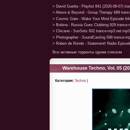
> David Guetta - Playlist 841 (2026-08-07) t
> Above & Beyond - Group Therapy 689 tran
> Cosmic Gate - Wake Your Mind Episode 64
> Bobina - Russia Goes Clubbing 929 trance
> Chicane - SunSets 602 trance-mp3.net.mp3
> Photographer - SoundCasting 599 trance-m
> Ruben de Ronde - Statement! Radio Episod
Все активные торренты одним списком
Warehouse Techno, Vol. 05 (20
Категория:
Techno
|