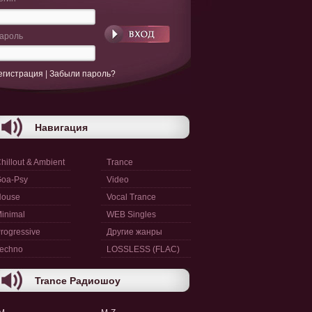
ароль
егистрация
|
Забыли пароль?
Навигация
hillout & Ambient
Trance
oa-Psy
Video
House
Vocal Trance
inimal
WEB Singles
rogressive
Другие жанры
echno
LOSSLESS (FLAC)
Trance Радиошоу