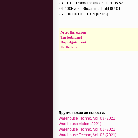
23. 1101 - Random Unidentified [05:52]
24. 100Eyes - Streaming Light [07:01]
25. 100110110 - 1919 [07:05]
Nitroflare.com
Turbobit.net
Rapidgator.net
Hotlink.cc
Другие похожие новости:
Warehouse Techno, Vol. 03 (2021)
Warehouse Vision (2021)
Warehouse Techno, Vol. 01 (2021)
Warehouse Techno, Vol. 02 (2021)