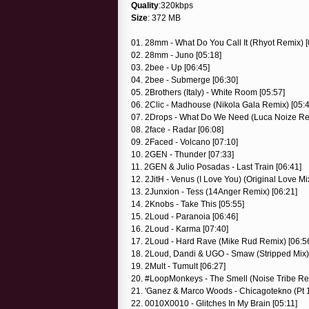
Quality
:320kbps
Size
: 372 MB
01. 28mm - What Do You Call It (Rhyot Remix) [
02. 28mm - Juno [05:18]
03. 2bee - Up [06:45]
04. 2bee - Submerge [06:30]
05. 2Brothers (Italy) - White Room [05:57]
06. 2Clic - Madhouse (Nikola Gala Remix) [05:4
07. 2Drops - What Do We Need (Luca Noize Rem
08. 2face - Radar [06:08]
09. 2Faced - Volcano [07:10]
10. 2GEN - Thunder [07:33]
11. 2GEN & Julio Posadas - Last Train [06:41]
12. 2JitH - Venus (I Love You) (Original Love Mi
13. 2Junxion - Tess (14Anger Remix) [06:21]
14. 2Knobs - Take This [05:55]
15. 2Loud - Paranoia [06:46]
16. 2Loud - Karma [07:40]
17. 2Loud - Hard Rave (Mike Rud Remix) [06:5
18. 2Loud, Dandi & UGO - Smaw (Stripped Mix) 
19. 2Mult - Tumult [06:27]
20. #LoopMonkeys - The Smell (Noise Tribe Rem
21. 'Ganez & Marco Woods - Chicagotekno (Pt 1
22. 0010X0010 - Glitches In My Brain [05:11]