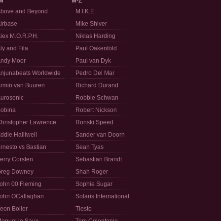
M
M-Z
bove and Beyond
M.I.K.E.
irbase
Mike Shiver
lex M.O.R.P.H.
Niklas Harding
ly and Fila
Paul Oakenfold
ndy Moor
Paul van Dyk
njunabeats Worldwide
Pedro Del Mar
rmin van Buuren
Richard Durand
urosonic
Robbie Schwan
obina
Robert Nickson
hristopher Lawrence
Ronski Speed
ddie Halliwell
Sander van Doorn
rnesto vs Bastian
Sean Tyas
erry Corsten
Sebastian Brandt
reg Downey
Shah Roger
ohn 00 Fleming
Sophie Sugar
ohn OCallaghan
Solaris International
eon Bolier
Tiesto