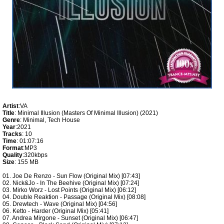
Artist
:VA
Title
: Minimal Illusion (Masters Of Minimal Illusion) (2021)
Genre
: Minimal, Tech House
Year
:2021
Tracks
: 10
Time
: 01:07:16
Format
:MP3
Quality
:320kbps
Size
: 155 MB
01. Joe De Renzo - Sun Flow (Original Mix) [07:43]
02. Nick&Jo - In The Beehive (Original Mix) [07:24]
03. Mirko Worz - Lost Points (Original Mix) [06:12]
04. Double Reaktion - Passage (Original Mix) [08:08]
05. Drewtech - Wave (Original Mix) [04:56]
06. Ketto - Harder (Original Mix) [05:41]
07. Andrea Mirgone - Sunset (Original Mix) [06:47]