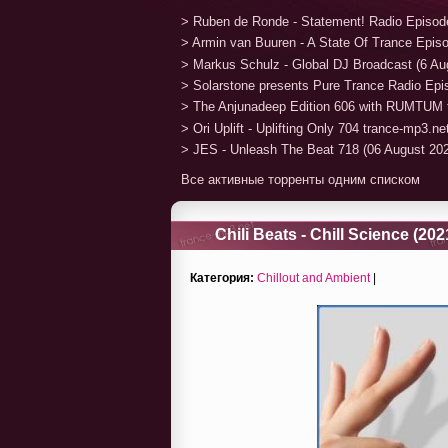
> Ruben de Ronde - Statement! Radio Episod
> Armin van Buuren - A State Of Trance Epis
> Markus Schulz - Global DJ Broadcast (6 Au
> Solarstone presents Pure Trance Radio Ep
> The Anjunadeep Edition 606 with RUMTUM 
> Ori Uplift - Uplifting Only 704 trance-mp3.n
> JES - Unleash The Beat 718 (06 August 20
Все активные торренты одним списком
Chili Beats - Chill Science (202
Категория:
Chillout and Ambient
|