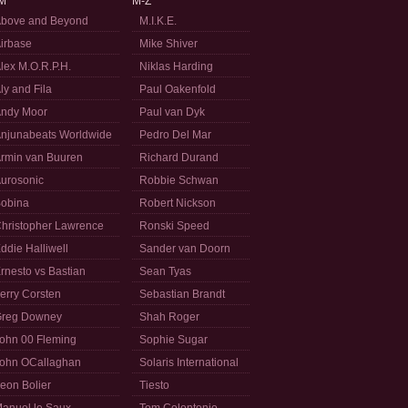
M
M-Z
bove and Beyond
M.I.K.E.
irbase
Mike Shiver
lex M.O.R.P.H.
Niklas Harding
ly and Fila
Paul Oakenfold
ndy Moor
Paul van Dyk
njunabeats Worldwide
Pedro Del Mar
rmin van Buuren
Richard Durand
urosonic
Robbie Schwan
obina
Robert Nickson
hristopher Lawrence
Ronski Speed
ddie Halliwell
Sander van Doorn
rnesto vs Bastian
Sean Tyas
erry Corsten
Sebastian Brandt
reg Downey
Shah Roger
ohn 00 Fleming
Sophie Sugar
ohn OCallaghan
Solaris International
eon Bolier
Tiesto