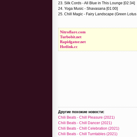
23. Silk Cords - All Blue in This Lounge [02:34]
24. Yoga Music - Shavasana [01:00]
25. Chill Magic - Fairy Landscape (Green Lotus 
Nitroflare.com
Turbobit.net
Rapidgator.net
Hotlink.cc
Другие похожие новости:
Chili Beats - Chill Pleasure (2021)
Chili Beats - Chill Dancer (2021)
Chili Beats - Chill Celebration (2021)
Chili Beats - Chill Turntables (2021)