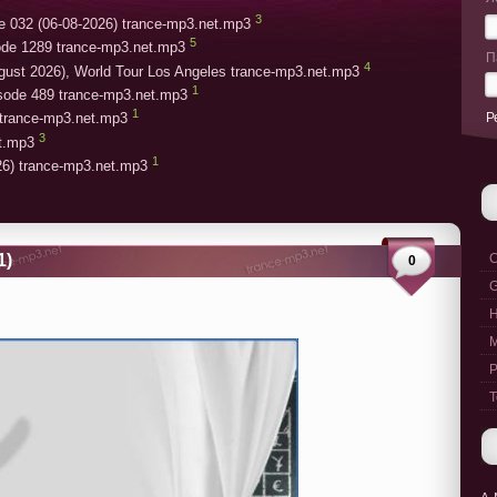
3
e 032 (06-08-2026) trance-mp3.net.mp3
5
ode 1289 trance-mp3.net.mp3
П
4
gust 2026), World Tour Los Angeles trance-mp3.net.mp3
1
isode 489 trance-mp3.net.mp3
1
Р
trance-mp3.net.mp3
3
et.mp3
1
26) trance-mp3.net.mp3
1)
C
0
G
M
P
T