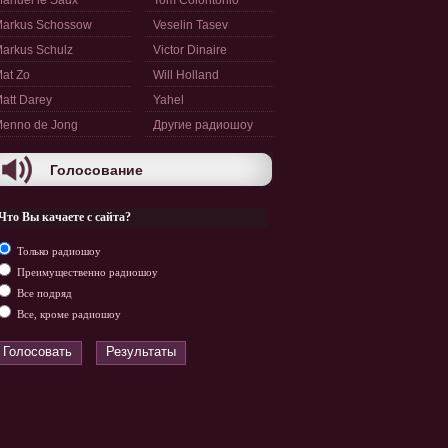
anuel le Saux
Tom Colontonio
arkus Schossow
Veselin Tasev
arkus Schulz
Victor Dinaire
at Zo
Will Holland
att Darey
Yahel
enno de Jong
Другие радиошоу
Голосование
Что Вы качаете с сайта?
Только радиошоу
Преимущественно радиошоу
Все подряд
Все, кроме радиошоу
Голосовать
Результаты