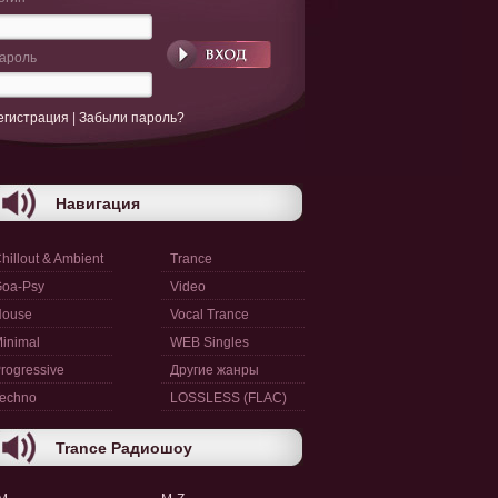
ароль
егистрация
|
Забыли пароль?
Навигация
hillout & Ambient
Trance
oa-Psy
Video
House
Vocal Trance
inimal
WEB Singles
rogressive
Другие жанры
echno
LOSSLESS (FLAC)
Trance Радиошоу