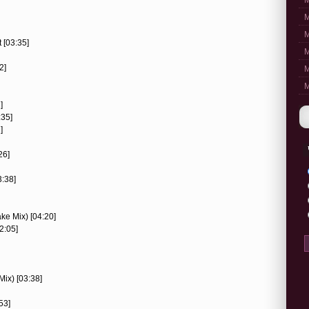
M
M
M
 [03:35]
M
2]
M
M
]
:35]
]
26]
3:38]
ake Mix) [04:20]
2:05]
Mix) [03:38]
53]