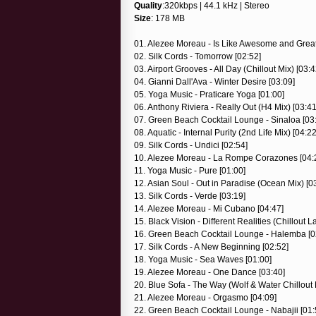
Quality
:320kbps | 44.1 kHz | Stereo
Size
: 178 MB
01. Alezee Moreau - Is Like Awesome and Great
02. Silk Cords - Tomorrow [02:52]
03. Airport Grooves - All Day (Chillout Mix) [03:4
04. Gianni Dall'Ava - Winter Desire [03:09]
05. Yoga Music - Praticare Yoga [01:00]
06. Anthony Riviera - Really Out (H4 Mix) [03:41
07. Green Beach Cocktail Lounge - Sinaloa [03
08. Aquatic - Internal Purity (2nd Life Mix) [04:22
09. Silk Cords - Undici [02:54]
10. Alezee Moreau - La Rompe Corazones [04:
11. Yoga Music - Pure [01:00]
12. Asian Soul - Out in Paradise (Ocean Mix) [0
13. Silk Cords - Verde [03:19]
14. Alezee Moreau - Mi Cubano [04:47]
15. Black Vision - Different Realities (Chillout L
16. Green Beach Cocktail Lounge - Halemba [0
17. Silk Cords - A New Beginning [02:52]
18. Yoga Music - Sea Waves [01:00]
19. Alezee Moreau - One Dance [03:40]
20. Blue Sofa - The Way (Wolf & Water Chillout 
21. Alezee Moreau - Orgasmo [04:09]
22. Green Beach Cocktail Lounge - Nabajii [01: