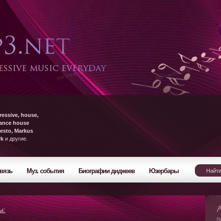
ressive, house,
rance house
esto, Markus
yk
и другие.
вязь
Муз. события
Биографии диджеев
Юзербары
ы:
Л