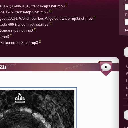
3
e 032 (06-08-2026) trance-mp3.net.mp3
12
ode 1289 trance-mp3.net.mp3
П
9
gust 2026), World Tour Los Angeles trance-mp3.net.mp3
3
isode 489 trance-mp3.net.mp3
2
Р
trance-mp3.net.mp3
7
et.mp3
2
26) trance-mp3.net.mp3
21)
C
0
G
M
P
T