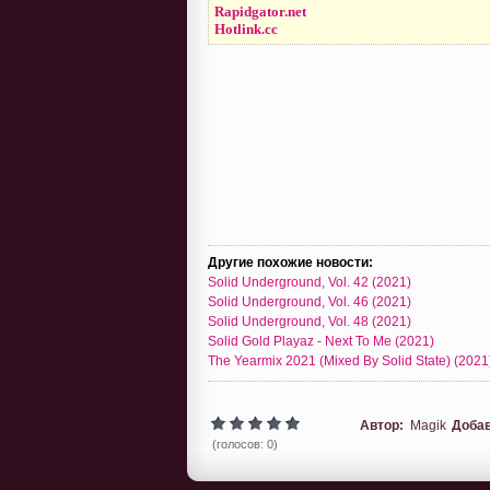
Rapidgator.net
Hotlink.cc
Другие похожие новости:
Solid Underground, Vol. 42 (2021)
Solid Underground, Vol. 46 (2021)
Solid Underground, Vol. 48 (2021)
Solid Gold Playaz - Next To Me (2021)
The Yearmix 2021 (Mixed By Solid State) (2021
Автор:
Magik
Доба
(голосов: 0)