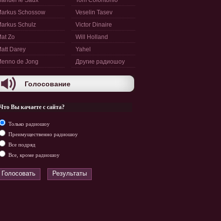
anuel le Saux
Tom Colontonio
arkus Schossow
Veselin Tasev
arkus Schulz
Victor Dinaire
at Zo
Will Holland
att Darey
Yahel
enno de Jong
Другие радиошоу
Голосование
Что Вы качаете с сайта?
Только радиошоу
Преимущественно радиошоу
Все подряд
Все, кроме радиошоу
Голосовать
Результаты