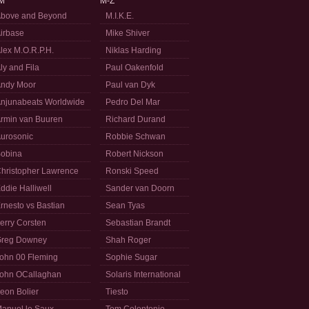
M
M-Z
bove and Beyond
M.I.K.E.
irbase
Mike Shiver
lex M.O.R.P.H.
Niklas Harding
ly and Fila
Paul Oakenfold
ndy Moor
Paul van Dyk
njunabeats Worldwide
Pedro Del Mar
rmin van Buuren
Richard Durand
urosonic
Robbie Schwan
obina
Robert Nickson
hristopher Lawrence
Ronski Speed
ddie Halliwell
Sander van Doorn
rnesto vs Bastian
Sean Tyas
erry Corsten
Sebastian Brandt
reg Downey
Shah Roger
ohn 00 Fleming
Sophie Sugar
ohn OCallaghan
Solaris International
eon Bolier
Tiesto