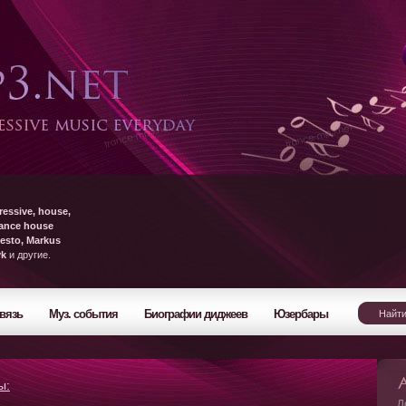
ressive, house,
rance house
esto, Markus
yk
и другие.
вязь
Муз. события
Биографии диджеев
Юзербары
ы:
Л