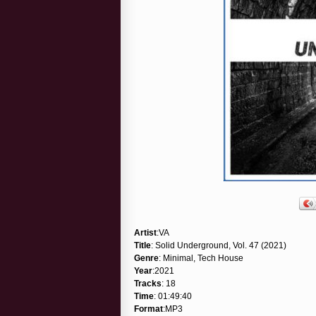
Artist
:VA
Title
: Solid Underground, Vol. 47 (2021)
Genre
: Minimal, Tech House
Year
:2021
Tracks
: 18
Time
: 01:49:40
Format
:MP3