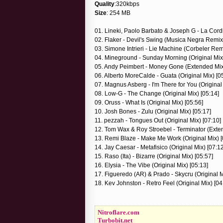
Quality
:320kbps
Size
: 254 MB
01. Lineki, Paolo Barbato & Joseph G - La Cordil
02. Flaker - Devil's Swing (Musica Negra Remix
03. Simone Intrieri - Lie Machine (Corbeler Rem
04. Mineground - Sunday Morning (Original Mix)
05. Andy Peimbert - Money Gone (Extended Mix
06. Alberto MoreCalde - Guata (Original Mix) [0
07. Magnus Asberg - I'm There for You (Original 
08. Low-G - The Change (Original Mix) [05:14]
09. Oruss - What Is (Original Mix) [05:56]
10. Josh Bones - Zulu (Original Mix) [05:17]
11. pezzah - Tongues Out (Original Mix) [07:10]
12. Tom Wax & Roy Stroebel - Terminator (Exten
13. Remi Blaze - Make Me Work (Original Mix) [
14. Jay Caesar - Metafisico (Original Mix) [07:12
15. Raso (Ita) - Bizarre (Original Mix) [05:57]
16. Elysia - The Vibe (Original Mix) [05:13]
17. Figueredo (AR) & Prado - Skycru (Original M
18. Kev Johnston - Retro Feel (Original Mix) [04
Nitroflare.com
Turbobit.net