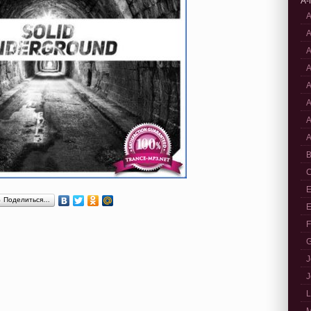
A-
A
A
A
A
A
A
A
A
B
C
E
Поделиться…
E
F
G
J
J
L