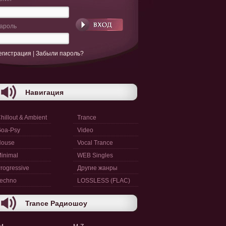
ароль
егистрация
|
Забыли пароль?
Навигация
hillout & Ambient
Trance
oa-Psy
Video
House
Vocal Trance
inimal
WEB Singles
rogressive
Другие жанры
echno
LOSSLESS (FLAC)
Trance Радиошоу