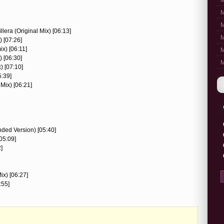
M
M
M
lera (Original Mix) [06:13]
M
) [07:26]
ix) [06:11]
M
 [06:30]
M
) [07:10]
5:39]
Mix) [06:21]
ded Version) [05:40]
05:09]
]
ix) [06:27]
:55]