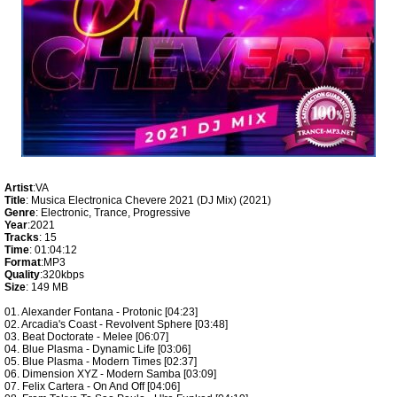
Artist
:VA
Title
: Musica Electronica Chevere 2021 (DJ Mix) (2021)
Genre
: Electronic, Trance, Progressive
Year
:2021
Tracks
: 15
Time
: 01:04:12
Format
:MP3
Quality
:320kbps
Size
: 149 MB
01. Alexander Fontana - Protonic [04:23]
02. Arcadia's Coast - Revolvent Sphere [03:48]
03. Beat Doctorate - Melee [06:07]
04. Blue Plasma - Dynamic Life [03:06]
05. Blue Plasma - Modern Times [02:37]
06. Dimension XYZ - Modern Samba [03:09]
07. Felix Cartera - On And Off [04:06]