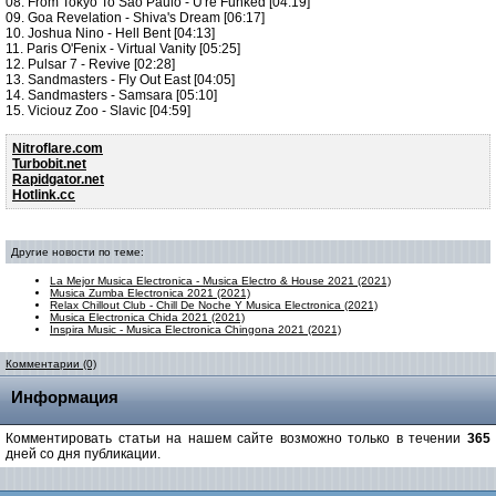
08. From Tokyo To Sao Paulo - U're Funked [04:19]
09. Goa Revelation - Shiva's Dream [06:17]
10. Joshua Nino - Hell Bent [04:13]
11. Paris O'Fenix - Virtual Vanity [05:25]
12. Pulsar 7 - Revive [02:28]
13. Sandmasters - Fly Out East [04:05]
14. Sandmasters - Samsara [05:10]
15. Viciouz Zoo - Slavic [04:59]
Nitroflare.com
Turbobit.net
Rapidgator.net
Hotlink.cc
Другие новости по теме:
La Mejor Musica Electronica - Musica Electro & House 2021 (2021)
Musica Zumba Electronica 2021 (2021)
Relax Chillout Club - Chill De Noche Y Musica Electronica (2021)
Musica Electronica Chida 2021 (2021)
Inspira Music - Musica Electronica Chingona 2021 (2021)
Комментарии (0)
Информация
Комментировать статьи на нашем сайте возможно только в течении
365
дней со дня публикации.