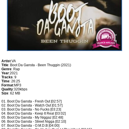
Artist
:VA
Title
: Boot Da Gansta - Been Thuggin (2021)
Genre
: Rap
Year
:2021
Tracks
: 9
Time
: 26:25
Format
:MP3
Quality
:320kbps
Size
: 62 MB
01. Boot Da Gansta - Fresh Out [02:57]
02. Boot Da Gansta - Watch Out [01:57]
03. Boot Da Gansta - No Fucks [03:23]
04. Boot Da Gansta - Keep It Real [03:02]
05. Boot Da Gansta - My Niggaz [02:48]
06. Boot Da Gansta - Street Nigga [02:10]
07. Boot Da Gansta - O.M.D.B [04:00]