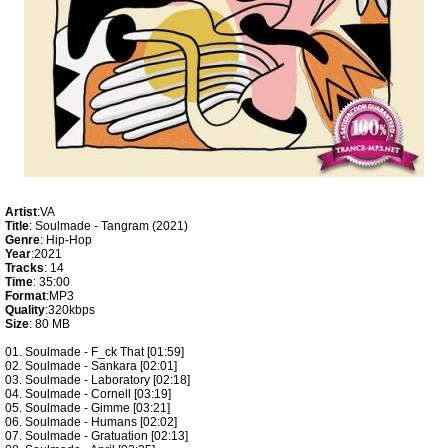
Artist
:VA
Title
: Soulmade - Tangram (2021)
Genre
: Hip-Hop
Year
:2021
Tracks
: 14
Time
: 35:00
Format
:MP3
Quality
:320kbps
Size
: 80 MB
01. Soulmade - F_ck That [01:59]
02. Soulmade - Sankara [02:01]
03. Soulmade - Laboratory [02:18]
04. Soulmade - Cornell [03:19]
05. Soulmade - Gimme [03:21]
06. Soulmade - Humans [02:02]
07. Soulmade - Gratuation [02:13]