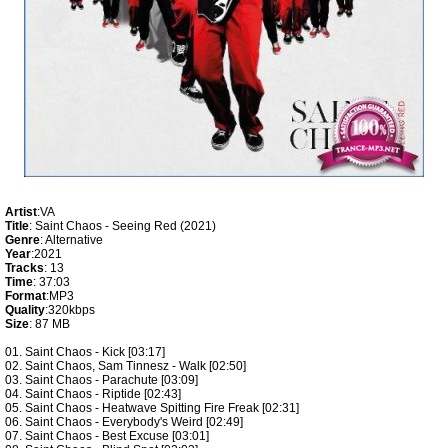
Artist
:VA
Title
: Saint Chaos - Seeing Red (2021)
Genre
: Alternative
Year
:2021
Tracks
: 13
Time
: 37:03
Format
:MP3
Quality
:320kbps
Size
: 87 MB
01. Saint Chaos - Kick [03:17]
02. Saint Chaos, Sam Tinnesz - Walk [02:50]
03. Saint Chaos - Parachute [03:09]
04. Saint Chaos - Riptide [02:43]
05. Saint Chaos - Heatwave Spitting Fire Freak [02:31]
06. Saint Chaos - Everybody's Weird [02:49]
07. Saint Chaos - Best Excuse [03:01]