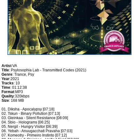
Artist
:VA
Title
: Psylosophia Lab - Transmitted Codes (2021)
Genre
: Trance, Psy
Year
:2021
Tracks
: 10
Time
: 01:12:38
Format
:MP3
Quality
:320kbps
Size
: 168 MB
01. Diksha - Apocalypsy [07:18]
02. Tskun - Binary Pollution [07:13]
03. Gleinkaa - Silent Resistance [08:09]
04. Sbio - Holograms [06:25]
05. Nergil - Hungry Visitor [06:39]
06. Yebah - Anuugacchati Pravaha [07:03]
07. Komeotry - Primeiro Instinto [07:12]