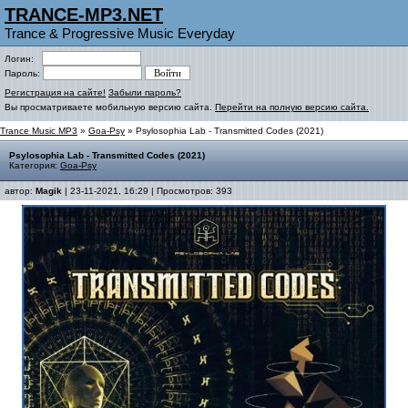
TRANCE-MP3.NET
Trance & Progressive Music Everyday
Логин:
Пароль:
Регистрация на сайте!
Забыли пароль?
Вы просматриваете мобильную версию сайта.
Перейти на полную версию сайта.
Trance Music MP3
»
Goa-Psy
» Psylosophia Lab - Transmitted Codes (2021)
Psylosophia Lab - Transmitted Codes (2021)
Категория:
Goa-Psy
автор:
Magik
| 23-11-2021, 16:29 | Просмотров: 393