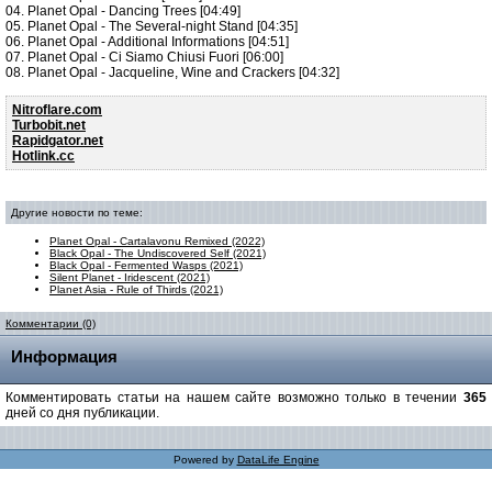
04. Planet Opal - Dancing Trees [04:49]
05. Planet Opal - The Several-night Stand [04:35]
06. Planet Opal - Additional Informations [04:51]
07. Planet Opal - Ci Siamo Chiusi Fuori [06:00]
08. Planet Opal - Jacqueline, Wine and Crackers [04:32]
Nitroflare.com
Turbobit.net
Rapidgator.net
Hotlink.cc
Другие новости по теме:
Planet Opal - Cartalavonu Remixed (2022)
Black Opal - The Undiscovered Self (2021)
Black Opal - Fermented Wasps (2021)
Silent Planet - Iridescent (2021)
Planet Asia - Rule of Thirds (2021)
Комментарии (0)
Информация
Комментировать статьи на нашем сайте возможно только в течении
365
дней со дня публикации.
Powered by
DataLife Engine