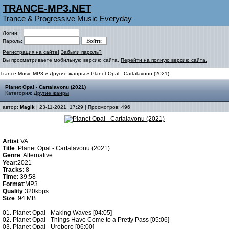
TRANCE-MP3.NET
Trance & Progressive Music Everyday
Логин:
Пароль:
Регистрация на сайте!
Забыли пароль?
Вы просматриваете мобильную версию сайта.
Перейти на полную версию сайта.
Trance Music MP3
»
Другие жанры
» Planet Opal - Cartalavonu (2021)
Planet Opal - Cartalavonu (2021)
Категория:
Другие жанры
автор:
Magik
| 23-11-2021, 17:29 | Просмотров: 496
Artist
:VA
Title
: Planet Opal - Cartalavonu (2021)
Genre
: Alternative
Year
:2021
Tracks
: 8
Time
: 39:58
Format
:MP3
Quality
:320kbps
Size
: 94 MB
01. Planet Opal - Making Waves [04:05]
02. Planet Opal - Things Have Come to a Pretty Pass [05:06]
03. Planet Opal - Uroboro [06:00]