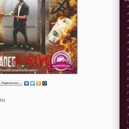
A-
A
A
A
A
A
A
A
A
B
C
E
Поделиться…
E
F
21)
G
J
J
L