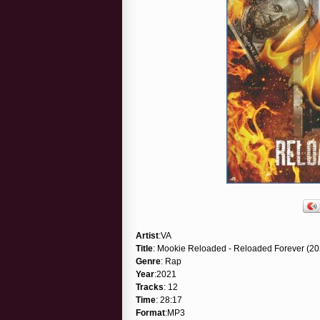
Artist
:VA
Title
: Mookie Reloaded - Reloaded Forever (20
Genre
: Rap
Year
:2021
Tracks
: 12
Time
: 28:17
Format
:MP3