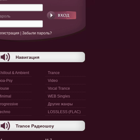
ароль
егистрация
|
Забыли пароль?
Навигация
hillout & Ambient
Trance
oa-Psy
Video
House
Vocal Trance
inimal
WEB Singles
rogressive
Другие жанры
echno
LOSSLESS (FLAC)
Trance Радиошоу