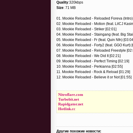
Quality
:320kbps
Size
: 71 MB
01. Mookie Reloaded - Reloaded Foreva (Intro) 
02. Mookie Reloaded - Motion (feat. LilCJ Kasin
03. Mookie Reloaded - Striker [02:01]
04. Mookie Reloaded - Staingang (feat. Big Stai
05. Mookie Reloaded - Fr (feat. Quin Nfn) [03:04
06. Mookie Reloaded - Forty2 (feat. GGO Kurt) [
07. Mookie Reloaded - Reloaded Freestyle [02:
08. Mookie Reloaded - We Did It [02:21]
09. Mookie Reloaded - Perfect Timing [02:19]
10. Mookie Reloaded - Perkianna [02:55]
11. Mookie Reloaded - Rock & Reload [01:29]
12. Mookie Reloaded - Believe it or Not [01:55]
Nitroflare.com
Turbobit.net
Rapidgator.net
Hotlink.cc
Другие похожие новости: