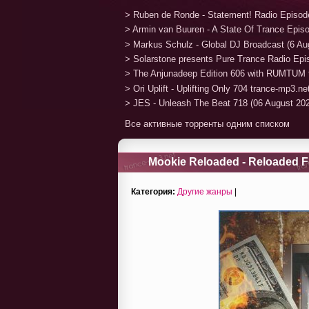
> Ruben de Ronde - Statement! Radio Episod
> Armin van Buuren - A State Of Trance Epis
> Markus Schulz - Global DJ Broadcast (6 Au
> Solarstone presents Pure Trance Radio Ep
> The Anjunadeep Edition 606 with RUMTUM 
> Ori Uplift - Uplifting Only 704 trance-mp3.n
> JES - Unleash The Beat 718 (06 August 20
Все активные торренты одним списком
Mookie Reloaded - Reloaded F
Категория:
Другие жанры
|