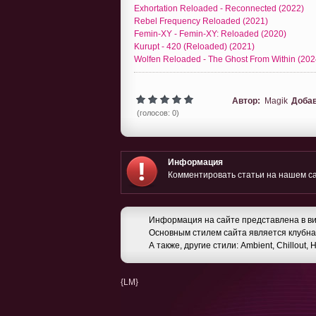
Exhortation Reloaded - Reconnected (2022)
Rebel Frequency Reloaded (2021)
Femin-XY - Femin-XY: Reloaded (2020)
Kurupt - 420 (Reloaded) (2021)
Wolfen Reloaded - The Ghost From Within (202
Автор:
Magik
Доба
(голосов: 0)
Информация
Комментировать статьи на нашем са
Информация на сайте представлена в ви
Основным стилем сайта является клубная
А также, другие стили: Ambient, Chillout,
{LM}