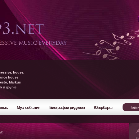
ressive, house,
rance house
esto, Markus
yk
и другие.
вязь
Муз. события
Биографии диджеев
Юзербары
ы:
Л