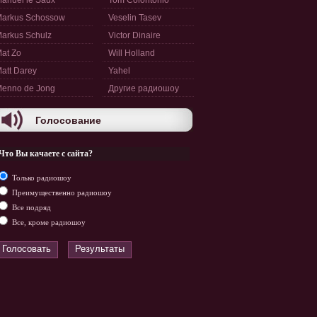
anuel le Saux
Tom Colontonio
arkus Schossow
Veselin Tasev
arkus Schulz
Victor Dinaire
at Zo
Will Holland
att Darey
Yahel
enno de Jong
Другие радиошоу
Голосование
Что Вы качаете с сайта?
Только радиошоу
Преимущественно радиошоу
Все подряд
Все, кроме радиошоу
Голосовать
Результаты