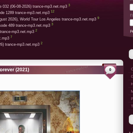
3
e 032 (06-08-2026) trance-mp3.net.mp3
12
ode 1289 trance-mp3.net.mp3
П
9
gust 2026), World Tour Los Angeles trance-mp3.net.mp3
3
isode 489 trance-mp3.net.mp3
2
Р
trance-mp3.net.mp3
7
et.mp3
2
26) trance-mp3.net.mp3
orever (2021)
C
0
G
M
P
T