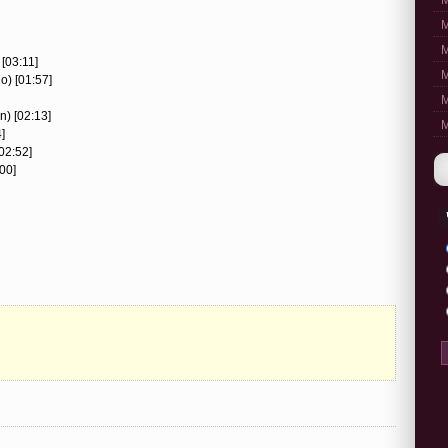
M
M
M
[03:11]
M
o) [01:57]
M
n) [02:13]
M
]
02:52]
00]