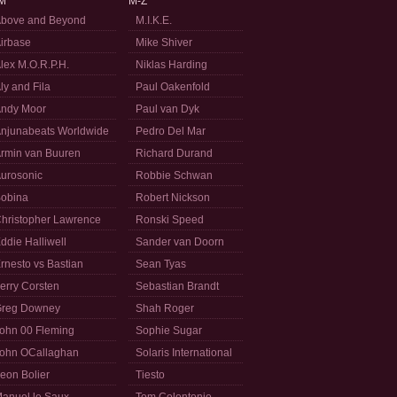
M
M-Z
bove and Beyond
M.I.K.E.
irbase
Mike Shiver
lex M.O.R.P.H.
Niklas Harding
ly and Fila
Paul Oakenfold
ndy Moor
Paul van Dyk
njunabeats Worldwide
Pedro Del Mar
rmin van Buuren
Richard Durand
urosonic
Robbie Schwan
obina
Robert Nickson
hristopher Lawrence
Ronski Speed
ddie Halliwell
Sander van Doorn
rnesto vs Bastian
Sean Tyas
erry Corsten
Sebastian Brandt
reg Downey
Shah Roger
ohn 00 Fleming
Sophie Sugar
ohn OCallaghan
Solaris International
eon Bolier
Tiesto