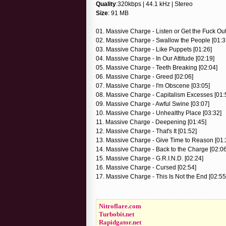
Quality
:320kbps | 44.1 kHz | Stereo
Size
: 91 MB
01. Massive Charge - Listen or Get the Fuck Out
02. Massive Charge - Swallow the People [01:3
03. Massive Charge - Like Puppets [01:26]
04. Massive Charge - In Our Attitude [02:19]
05. Massive Charge - Teeth Breaking [02:04]
06. Massive Charge - Greed [02:06]
07. Massive Charge - I'm Obscene [03:05]
08. Massive Charge - Capitalism Excesses [01:
09. Massive Charge - Awful Swine [03:07]
10. Massive Charge - Unhealthy Place [03:32]
11. Massive Charge - Deepening [01:45]
12. Massive Charge - That's It [01:52]
13. Massive Charge - Give Time to Reason [01:
14. Massive Charge - Back to the Charge [02:06
15. Massive Charge - G.R.I.N.D. [02:24]
16. Massive Charge - Cursed [02:54]
17. Massive Charge - This Is Not the End [02:55
Nitroflare.com
Turbobit.net
Rapidgator.net