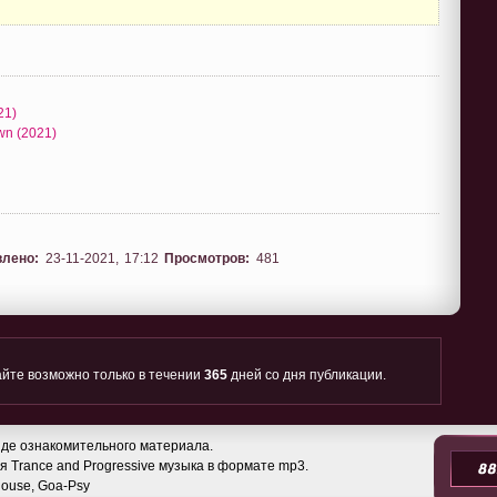
21)
wn (2021)
влено:
23-11-2021, 17:12
Просмотров:
481
йте возможно только в течении
365
дней со дня публикации.
де ознакомительного материала.
 Trance and Progressive музыка в формате mp3.
 House, Goa-Psy