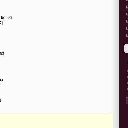
M
M
M
 [01:44]
M
7]
M
M
50]
22]
]
]