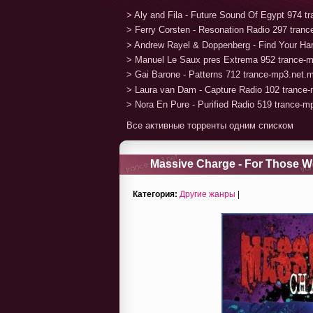
> Aly and Fila - Future Sound Of Egypt 974 
> Ferry Corsten - Resonation Radio 297 tran
> Andrew Rayel & Doppenberg - Find Your H
> Manuel Le Saux pres Extrema 952 trance-
> Gai Barone - Patterns 712 trance-mp3.net.
> Laura van Dam - Capture Radio 102 trance
> Nora En Pure - Purified Radio 519 trance-
Все активные торренты одним списком
Massive Charge - For Those W
Категория:
Другие жанры
|