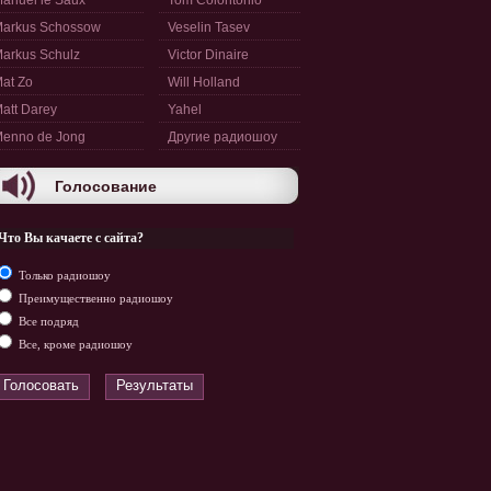
anuel le Saux
Tom Colontonio
arkus Schossow
Veselin Tasev
arkus Schulz
Victor Dinaire
at Zo
Will Holland
att Darey
Yahel
enno de Jong
Другие радиошоу
Голосование
Что Вы качаете с сайта?
Только радиошоу
Преимущественно радиошоу
Все подряд
Все, кроме радиошоу
Голосовать
Результаты