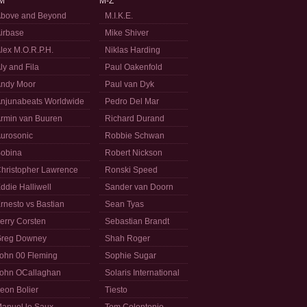
M
M-Z
bove and Beyond
M.I.K.E.
irbase
Mike Shiver
lex M.O.R.P.H.
Niklas Harding
ly and Fila
Paul Oakenfold
ndy Moor
Paul van Dyk
njunabeats Worldwide
Pedro Del Mar
rmin van Buuren
Richard Durand
urosonic
Robbie Schwan
obina
Robert Nickson
hristopher Lawrence
Ronski Speed
ddie Halliwell
Sander van Doorn
rnesto vs Bastian
Sean Tyas
erry Corsten
Sebastian Brandt
reg Downey
Shah Roger
ohn 00 Fleming
Sophie Sugar
ohn OCallaghan
Solaris International
eon Bolier
Tiesto