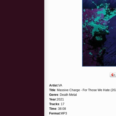
Artist
:VA
Title
: Massive Charge - For Those We Hate (20
Genre
: Death Metal
Year
:2021
Tracks
: 17
Time
: 38:08
Format
:MP3