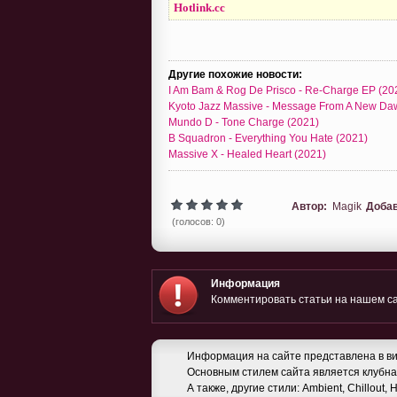
Hotlink.cc
Другие похожие новости:
I Am Bam & Rog De Prisco - Re-Charge EP (20
Kyoto Jazz Massive - Message From A New Da
Mundo D - Tone Charge (2021)
B Squadron - Everything You Hate (2021)
Massive X - Healed Heart (2021)
Автор:
Magik
Доба
(голосов: 0)
Информация
Комментировать статьи на нашем са
Информация на сайте представлена в ви
Основным стилем сайта является клубная
А также, другие стили: Ambient, Chillout,