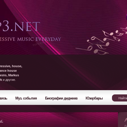
ressive, house,
rance house
esto, Markus
yk
и другие.
вязь
Муз. события
Биографии диджеев
Юзербары
ы:
Л