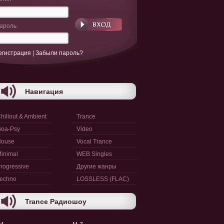
ароль
егистрация
|
Забыли пароль?
Навигация
hillout & Ambient
Trance
oa-Psy
Video
House
Vocal Trance
inimal
WEB Singles
rogressive
Другие жанры
echno
LOSSLESS (FLAC)
Trance Радиошоу