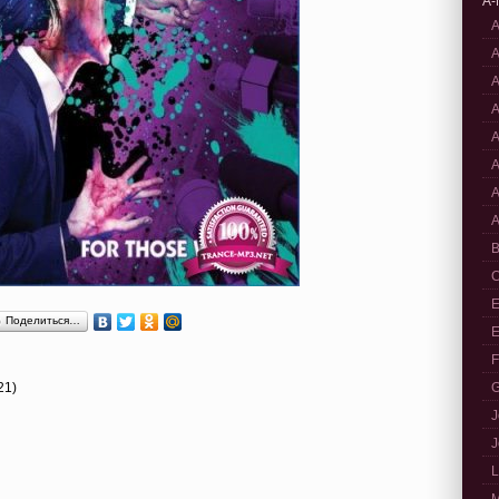
A-
A
A
A
A
A
A
A
A
B
C
E
Поделиться…
E
F
21)
G
J
J
L