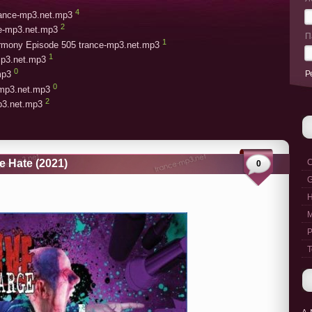
4
trance-mp3.net.mp3
2
ce-mp3.net.mp3
П
1
armony Episode 505 trance-mp3.net.mp3
1
mp3.net.mp3
0
Р
mp3
0
-mp3.net.mp3
2
mp3.net.mp3
e Hate (2021)
C
0
G
M
P
T