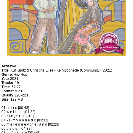
Artist
:VA
Title
: Kuf Knotz & Christine Elise - Ke Myoonede (Community) (2021)
Genre
: Hip-Hop
Year
:2021
Tracks
: 19
Time
: 52:27
Format
:MP3
Quality
:320kbps
Size
: 122 MB
01.i n t r o [00:43]
02.w e l k e m [01:32]
03.s i k ( e ) l [02:19]
04.k В m y o o n e d В [03:32]
05.m e l e d e e v t h e l a n d [02:23]
06.b e d e r [04:32]
07.r e ( e ) l l e v [03:44]