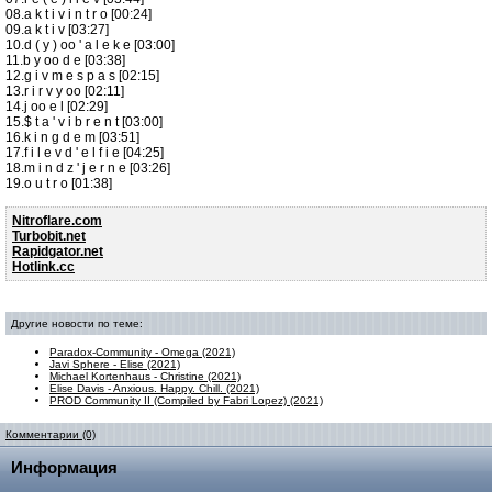
08.a k t i v i n t r o [00:24]
09.a k t i v [03:27]
10.d ( y ) oo ' a l e k e [03:00]
11.b y oo d e [03:38]
12.g i v m e s p a s [02:15]
13.r i r v y oo [02:11]
14.j oo e l [02:29]
15.$ t a ' v i b r e n t [03:00]
16.k i n g d e m [03:51]
17.f i l e v d ' e l f i e [04:25]
18.m i n d z ' j e r n e [03:26]
19.o u t r o [01:38]
Nitroflare.com
Turbobit.net
Rapidgator.net
Hotlink.cc
Другие новости по теме:
Paradox-Community - Omega (2021)
Javi Sphere - Elise (2021)
Michael Kortenhaus - Christine (2021)
Elise Davis - Anxious. Happy. Chill. (2021)
PROD Community II (Compiled by Fabri Lopez) (2021)
Комментарии (0)
Информация