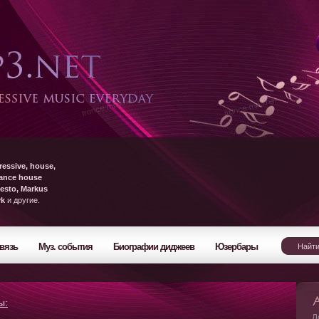
ressive, house,
rance house
esto, Markus
yk
и другие.
вязь
Муз. события
Биографии диджеев
Юзербары
ы:
Л