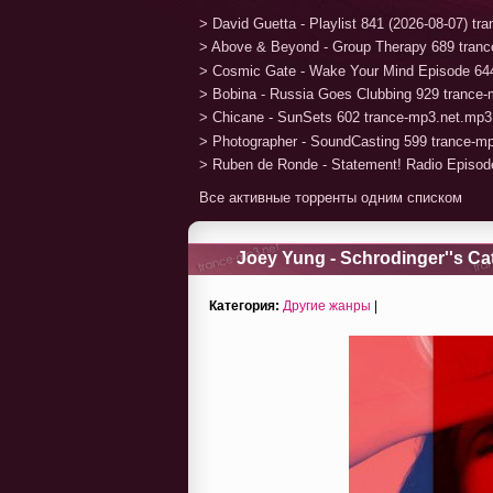
> David Guetta - Playlist 841 (2026-08-07) t
> Above & Beyond - Group Therapy 689 tran
> Cosmic Gate - Wake Your Mind Episode 64
> Bobina - Russia Goes Clubbing 929 trance
> Chicane - SunSets 602 trance-mp3.net.mp3
> Photographer - SoundCasting 599 trance-m
> Ruben de Ronde - Statement! Radio Episod
Все активные торренты одним списком
Joey Yung - Schrodinger''s Cat
Категория:
Другие жанры
|