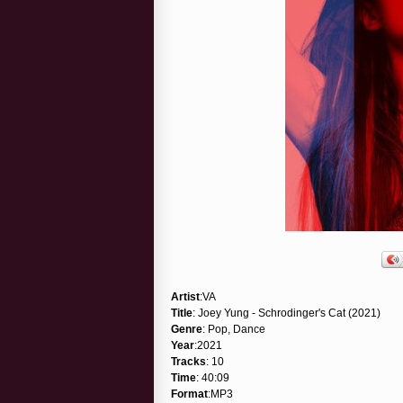
Artist
:VA
Title
: Joey Yung - Schrodinger's Cat (2021)
Genre
: Pop, Dance
Year
:2021
Tracks
: 10
Time
: 40:09
Format
:MP3