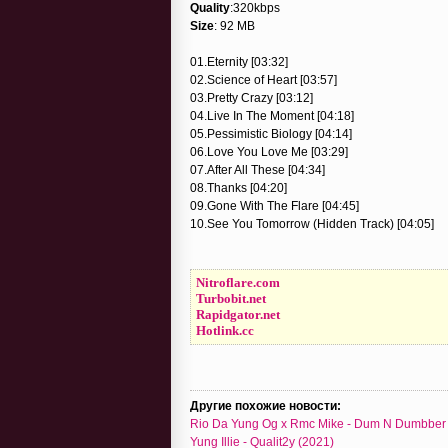
Quality
:320kbps
Size
: 92 MB
01.Eternity [03:32]
02.Science of Heart [03:57]
03.Pretty Crazy [03:12]
04.Live In The Moment [04:18]
05.Pessimistic Biology [04:14]
06.Love You Love Me [03:29]
07.After All These [04:34]
08.Thanks [04:20]
09.Gone With The Flare [04:45]
10.See You Tomorrow (Hidden Track) [04:05]
Nitroflare.com
Turbobit.net
Rapidgator.net
Hotlink.cc
Другие похожие новости:
Rio Da Yung Og x Rmc Mike - Dum N Dumbber 
Yung Illie - Qualit2y (2021)