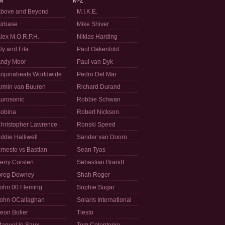
M
M-Z
bove and Beyond
M.I.K.E.
irbase
Mike Shiver
lex M.O.R.P.H.
Niklas Harding
ly and Fila
Paul Oakenfold
ndy Moor
Paul van Dyk
njunabeats Worldwide
Pedro Del Mar
rmin van Buuren
Richard Durand
urosonic
Robbie Schwan
obina
Robert Nickson
hristopher Lawrence
Ronski Speed
ddie Halliwell
Sander van Doorn
rnesto vs Bastian
Sean Tyas
erry Corsten
Sebastian Brandt
reg Downey
Shah Roger
ohn 00 Fleming
Sophie Sugar
ohn OCallaghan
Solaris International
eon Bolier
Tiesto