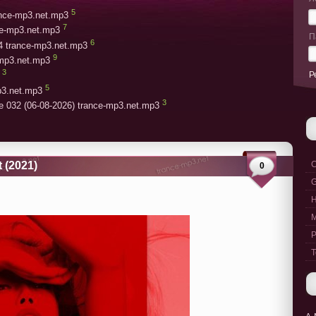
5
rance-mp3.net.mp3
7
ce-mp3.net.mp3
П
6
4 trance-mp3.net.mp3
9
-mp3.net.mp3
3
Р
5
p3.net.mp3
3
e 032 (06-08-2026) trance-mp3.net.mp3
 (2021)
C
0
G
M
P
T