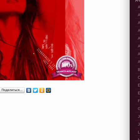
A-
A
A
A
A
A
A
A
A
B
C
E
Поделиться…
E
F
G
J
J
L