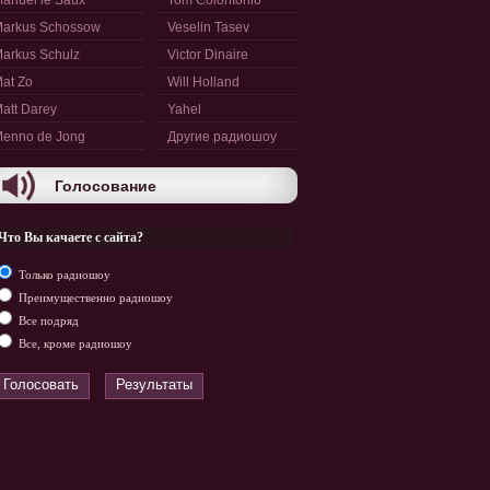
anuel le Saux
Tom Colontonio
arkus Schossow
Veselin Tasev
arkus Schulz
Victor Dinaire
at Zo
Will Holland
att Darey
Yahel
enno de Jong
Другие радиошоу
Голосование
Что Вы качаете с сайта?
Только радиошоу
Преимущественно радиошоу
Все подряд
Все, кроме радиошоу
Голосовать
Результаты