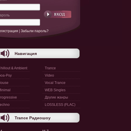
ароль
егистрация
|
Забыли пароль?
Навигация
hillout & Ambient
Trance
oa-Psy
Video
House
Vocal Trance
inimal
WEB Singles
rogressive
Другие жанры
echno
LOSSLESS (FLAC)
Trance Радиошоу