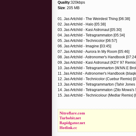
Quality
:320kbps
Size
: 205 MB
01. Jas Artchild - The Weirdest Thing [06:38]
02. Jas Artchild - Halo [05:38]
03. Jas Artchild - Kasi Astronaut [05:30]
04. Jas Artchild - Tetragrammaton [05:34]
05. Jas Artchild - Technicolor [06:57]
06. Jas Artchild - Imagine [03:45]
07. Jas Artchild - Aurora In My Room [05:46]
08. Jas Artchild - Astronomer's Handbook [07:24
09. Jas Artchild - Kasi Astronaut (KDY 97 Remix)
10. Jas Artchild - Tetragrammarton (W.NN.E Br
11. Jas Artchild - Astronomer's Handbook (blaq
12. Jas Artchild - Technicolor (Cuebur Remix) [
13. Jas Artchild - Tetragrammarton (Tahir Jones
14. Jas Artchild - Tetragrammaton (Zito Mowa's
15. Jas Artchild - Technicolour (Medlar Remix) [
Nitroflare.com
Turbobit.net
Rapidgator.net
Hotlink.cc