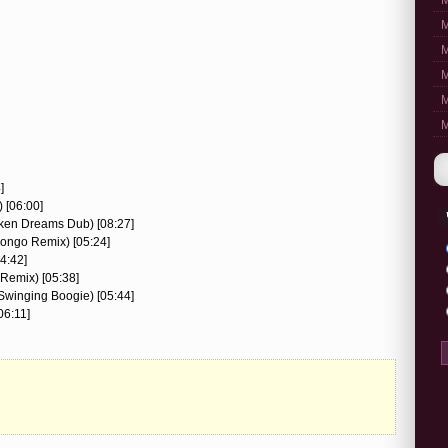
M
M
M
M
M
M
]
 [06:00]
oken Dreams Dub) [08:27]
kongo Remix) [05:24]
04:42]
 Remix) [05:38]
 Swinging Boogie) [05:44]
06:11]