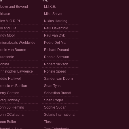
M
M-Z
bove and Beyond
M.I.K.E.
irbase
Mike Shiver
lex M.O.R.P.H.
Niklas Harding
ly and Fila
Paul Oakenfold
ndy Moor
Paul van Dyk
njunabeats Worldwide
Pedro Del Mar
rmin van Buuren
Richard Durand
urosonic
Robbie Schwan
obina
Robert Nickson
hristopher Lawrence
Ronski Speed
ddie Halliwell
Sander van Doorn
rnesto vs Bastian
Sean Tyas
erry Corsten
Sebastian Brandt
reg Downey
Shah Roger
ohn 00 Fleming
Sophie Sugar
ohn OCallaghan
Solaris International
eon Bolier
Tiesto