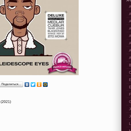
A-
A
A
A
A
A
A
A
A
B
C
E
Поделиться…
E
F
 (2021)
G
J
J
L