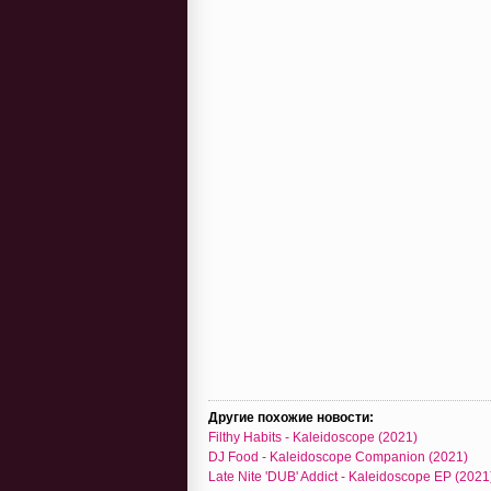
Другие похожие новости:
Filthy Habits - Kaleidoscope (2021)
DJ Food - Kaleidoscope Companion (2021)
Late Nite 'DUB' Addict - Kaleidoscope EP (2021