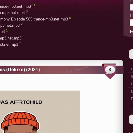
11
trance-mp3.net.mp3
8
ce-mp3.net.mp3
П
6
armony Episode 505 trance-mp3.net.mp3
2
mp3.net.mp3
1
Р
mp3
0
-mp3.net.mp3
2
mp3.net.mp3
es (Deluxe) (2021)
C
0
G
M
P
T