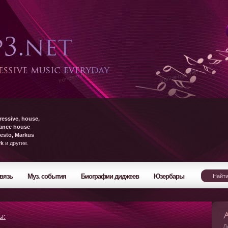
ressive, house,
rance house
esto, Markus
yk
и другие.
вязь
Муз. события
Биографии диджеев
Юзербары
ы:
Л