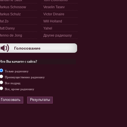
anuel le Saux
Tom Colontonio
arkus Schossow
Veselin Tasev
arkus Schulz
Victor Dinaire
at Zo
Will Holland
att Darey
Yahel
enno de Jong
Другие радиошоу
Голосование
Что Вы качаете с сайта?
Только радиошоу
Преимущественно радиошоу
Все подряд
Все, кроме радиошоу
Голосовать
Результаты