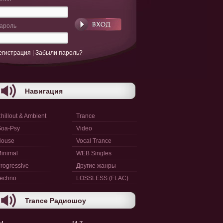
ароль
егистрация
|
Забыли пароль?
Навигация
hillout & Ambient
Trance
oa-Psy
Video
House
Vocal Trance
inimal
WEB Singles
rogressive
Другие жанры
echno
LOSSLESS (FLAC)
Trance Радиошоу