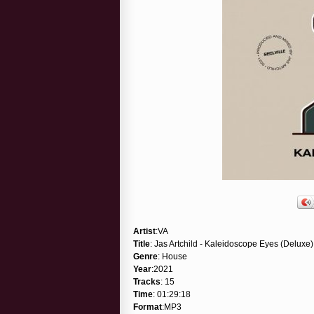
Artist
:VA
Title
: Jas Artchild - Kaleidoscope Eyes (Deluxe)
Genre
: House
Year
:2021
Tracks
: 15
Time
: 01:29:18
Format
:MP3