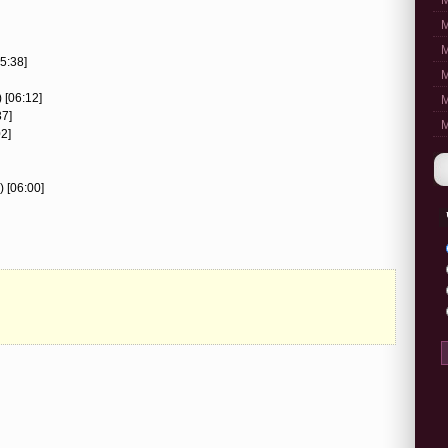
M
M
M
5:38]
M
 [06:12]
M
37]
M
02]
) [06:00]