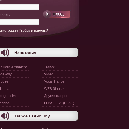
ароль
егистрация
|
Забыли пароль?
Навигация
hillout & Ambient
Trance
oa-Psy
Video
House
Vocal Trance
inimal
WEB Singles
rogressive
Другие жанры
echno
LOSSLESS (FLAC)
Trance Радиошоу