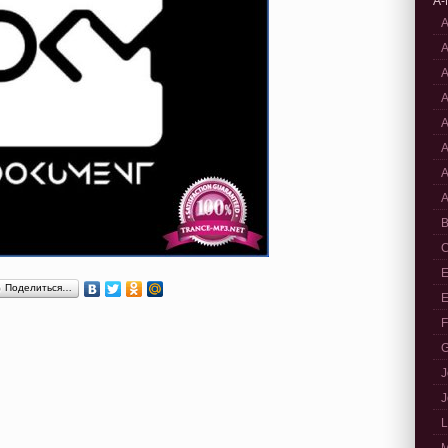
A-
A
A
A
A
A
A
A
A
B
C
E
Поделиться…
E
F
G
J
J
L