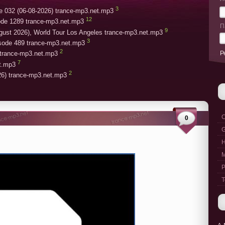
3
e 032 (06-08-2026) trance-mp3.net.mp3
12
ode 1289 trance-mp3.net.mp3
П
9
gust 2026), World Tour Los Angeles trance-mp3.net.mp3
3
isode 489 trance-mp3.net.mp3
2
Р
trance-mp3.net.mp3
7
et.mp3
2
26) trance-mp3.net.mp3
C
0
G
M
P
T