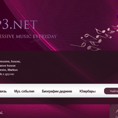
ressive, house,
rance house
esto, Markus
yk
и другие.
вязь
Муз. события
Биографии диджеев
Юзербары
ы:
Л