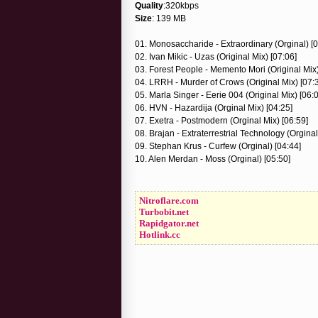
Quality
:320kbps
Size
: 139 MB
01. Monosaccharide - Extraordinary (Orginal) [0
02. Ivan Mikic - Uzas (Original Mix) [07:06]
03. Forest People - Memento Mori (Original Mix)
04. LRRH - Murder of Crows (Original Mix) [07:
05. Marla Singer - Eerie 004 (Original Mix) [06:
06. HVN - Hazardija (Orginal Mix) [04:25]
07. Exetra - Postmodern (Orginal Mix) [06:59]
08. Brajan - Extraterrestrial Technology (Orginal
09. Stephan Krus - Curfew (Orginal) [04:44]
10. Alen Merdan - Moss (Orginal) [05:50]
Nitroflare.com
Turbobit.net
Rapidgator.net
Hotlink.cc