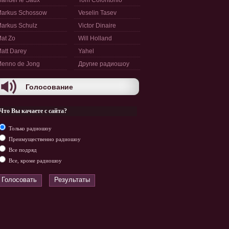
anuel le Saux
Tom Colontonio
arkus Schossow
Veselin Tasev
arkus Schulz
Victor Dinaire
at Zo
Will Holland
att Darey
Yahel
enno de Jong
Другие радиошоу
Голосование
Что Вы качаете с сайта?
Только радиошоу
Преимущественно радиошоу
Все подряд
Все, кроме радиошоу
Голосовать
Результаты