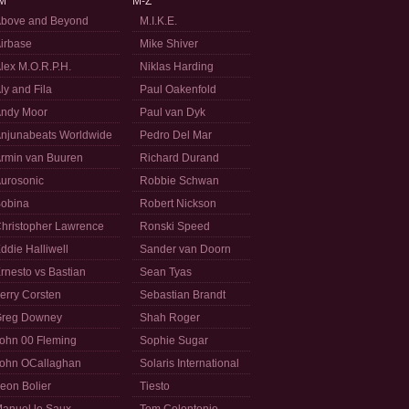
M
M-Z
bove and Beyond
M.I.K.E.
irbase
Mike Shiver
lex M.O.R.P.H.
Niklas Harding
ly and Fila
Paul Oakenfold
ndy Moor
Paul van Dyk
njunabeats Worldwide
Pedro Del Mar
rmin van Buuren
Richard Durand
urosonic
Robbie Schwan
obina
Robert Nickson
hristopher Lawrence
Ronski Speed
ddie Halliwell
Sander van Doorn
rnesto vs Bastian
Sean Tyas
erry Corsten
Sebastian Brandt
reg Downey
Shah Roger
ohn 00 Fleming
Sophie Sugar
ohn OCallaghan
Solaris International
eon Bolier
Tiesto