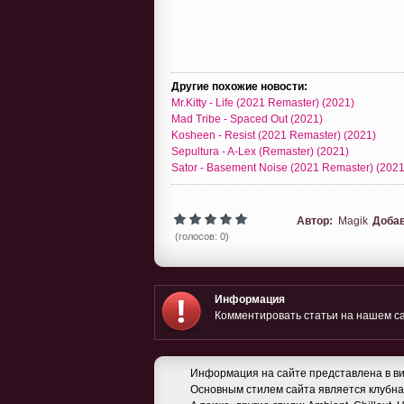
Другие похожие новости:
Mr.Kitty - Life (2021 Remaster) (2021)
Mad Tribe - Spaced Out (2021)
Kosheen - Resist (2021 Remaster) (2021)
Sepultura - A-Lex (Remaster) (2021)
Sator - Basement Noise (2021 Remaster) (2021
Автор:
Magik
Доба
(голосов: 0)
Информация
Комментировать статьи на нашем са
Информация на сайте представлена в ви
Основным стилем сайта является клубная