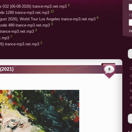
3
e 032 (06-08-2026) trance-mp3.net.mp3
12
ode 1289 trance-mp3.net.mp3
П
9
gust 2026), World Tour Los Angeles trance-mp3.net.mp3
3
isode 489 trance-mp3.net.mp3
3
Р
trance-mp3.net.mp3
7
et.mp3
2
26) trance-mp3.net.mp3
 (2021)
C
0
G
M
P
T