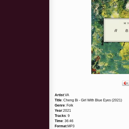
Artist
:VA
Title
: Cheng Bi - Girl With Blue Eyes (2021)
Genre
: Folk
Year
:2021
Tracks
: 9
Time
: 36:46
Format
:MP3