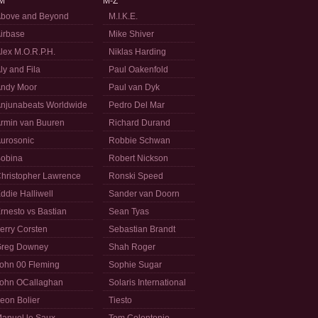
M
M-Z
bove and Beyond
M.I.K.E.
irbase
Mike Shiver
lex M.O.R.P.H.
Niklas Harding
ly and Fila
Paul Oakenfold
ndy Moor
Paul van Dyk
njunabeats Worldwide
Pedro Del Mar
rmin van Buuren
Richard Durand
urosonic
Robbie Schwan
obina
Robert Nickson
hristopher Lawrence
Ronski Speed
ddie Halliwell
Sander van Doorn
rnesto vs Bastian
Sean Tyas
erry Corsten
Sebastian Brandt
reg Downey
Shah Roger
ohn 00 Fleming
Sophie Sugar
ohn OCallaghan
Solaris International
eon Bolier
Tiesto