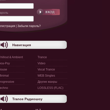
ароль
егистрация
|
Забыли пароль?
Навигация
hillout & Ambient
Trance
oa-Psy
Video
House
Vocal Trance
inimal
WEB Singles
rogressive
Другие жанры
echno
LOSSLESS (FLAC)
Trance Радиошоу