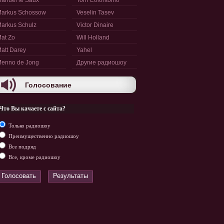
anuel le Saux
Tom Colontonio
arkus Schossow
Veselin Tasev
arkus Schulz
Victor Dinaire
at Zo
Will Holland
att Darey
Yahel
enno de Jong
Другие радиошоу
Голосование
Что Вы качаете с сайта?
Только радиошоу
Преимущественно радиошоу
Все подряд
Все, кроме радиошоу
Голосовать
Результаты