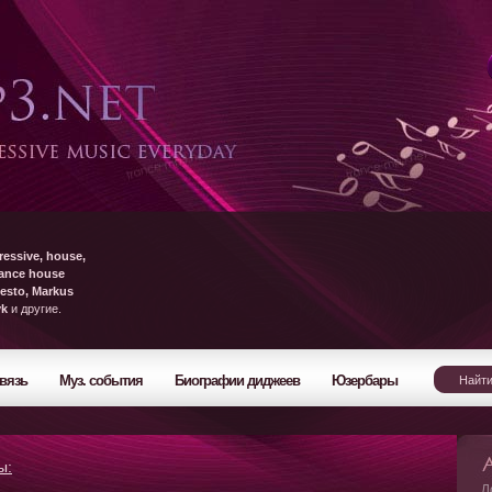
ressive, house,
rance house
esto, Markus
yk
и другие.
вязь
Муз. события
Биографии диджеев
Юзербары
ы:
Л