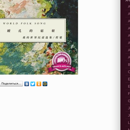
A-
A
A
A
A
A
A
A
A
B
C
E
Поделиться…
E
F
G
J
J
L