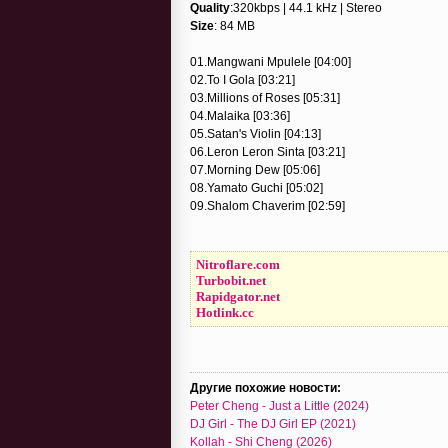
Quality
:320kbps | 44.1 kHz | Stereo
Size
: 84 MB
01.Mangwani Mpulele [04:00]
02.To I Gola [03:21]
03.Millions of Roses [05:31]
04.Malaika [03:36]
05.Satan's Violin [04:13]
06.Leron Leron Sinta [03:21]
07.Morning Dew [05:06]
08.Yamato Guchi [05:02]
09.Shalom Chaverim [02:59]
Nitroflare.com
Turbobit.net
Rapidgator.net
Hotlink.cc
Другие похожие новости:
Peter Cheng - Just a Little (2024)
DJ Girl - The DJ Girl EP (2021)
Kollah - Shi Cheng (2026)