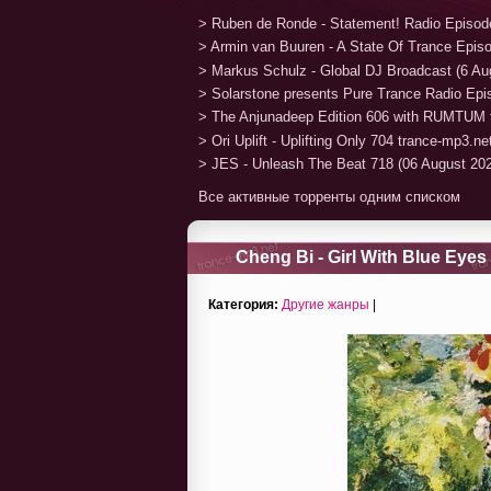
> Ruben de Ronde - Statement! Radio Episod
> Armin van Buuren - A State Of Trance Epis
> Markus Schulz - Global DJ Broadcast (6 Au
> Solarstone presents Pure Trance Radio Ep
> The Anjunadeep Edition 606 with RUMTUM 
> Ori Uplift - Uplifting Only 704 trance-mp3.n
> JES - Unleash The Beat 718 (06 August 20
Все активные торренты одним списком
Cheng Bi - Girl With Blue Eyes
Категория:
Другие жанры
|