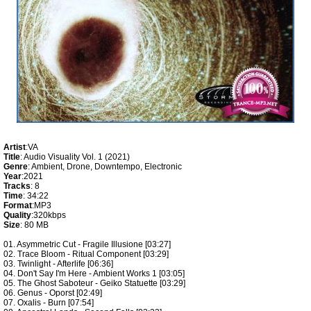
Artist
:VA
Title
: Audio Visuality Vol. 1 (2021)
Genre
: Ambient, Drone, Downtempo, Electronic
Year
:2021
Tracks
: 8
Time
: 34:22
Format
:MP3
Quality
:320kbps
Size
: 80 MB
01. Asymmetric Cut - Fragile Illusione [03:27]
02. Trace Bloom - Ritual Component [03:29]
03. Twinlight - Afterlife [06:36]
04. Don't Say I'm Here - Ambient Works 1 [03:05]
05. The Ghost Saboteur - Geiko Statuette [03:29]
06. Genus - Oporst [02:49]
07. Oxalis - Burn [07:54]