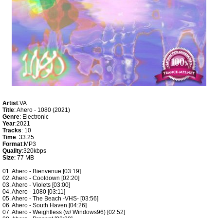
Artist
:VA
Title
: Ahero - 1080 (2021)
Genre
: Electronic
Year
:2021
Tracks
: 10
Time
: 33:25
Format
:MP3
Quality
:320kbps
Size
: 77 MB
01. Ahero - Bienvenue [03:19]
02. Ahero - Cooldown [02:20]
03. Ahero - Violets [03:00]
04. Ahero - 1080 [03:11]
05. Ahero - The Beach -VHS- [03:56]
06. Ahero - South Haven [04:26]
07. Ahero - Weightless (w/ Windows96) [02:52]