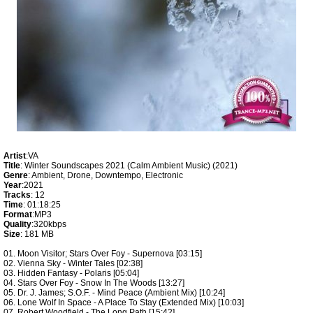
Artist
:VA
Title
: Winter Soundscapes 2021 (Calm Ambient Music) (2021)
Genre
: Ambient, Drone, Downtempo, Electronic
Year
:2021
Tracks
: 12
Time
: 01:18:25
Format
:MP3
Quality
:320kbps
Size
: 181 MB
01. Moon Visitor; Stars Over Foy - Supernova [03:15]
02. Vienna Sky - Winter Tales [02:38]
03. Hidden Fantasy - Polaris [05:04]
04. Stars Over Foy - Snow In The Woods [13:27]
05. Dr. J. James; S.O.F. - Mind Peace (Ambient Mix) [10:24]
06. Lone Wolf In Space - A Place To Stay (Extended Mix) [10:03]
07. Robert Woodfield - The Long Path [15:42]